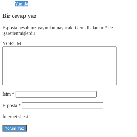
Yanıtla
Bir cevap yaz
E-posta hesabınız yayımlanmayacak.
Gerekli alanlar
*
ile
işaretlenmişlerdir
YORUM
İsim
*
E-posta
*
İnternet sitesi