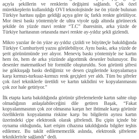
açıyla şekillerin ve renklerin değişimi sağlandı. Çok özel
mürekkeplerin kullanıldığı OVI teknolojisinde ise ön yüzde bulunan
Türkiye haritası ışığın geldiği açıya göre üç farklı renkte görülüyor.
Mor ötesi baskı yöntemiyle de ultra viyole ışığı altında görünecek
şekilde ön yüzde mavi renkte “T.C” ibaresinin, arka yüzde de
Türkiye haritasının ortasında mavi renkte ay-yıldız şekli gizlendi.
Mikro yazılar ile ön yüze ay-yıldız çizildi ve büyüteçle bakıldığında
Türkiye Cumhuriyeti yazısı görülebiliyor. Aynı baskı, arka yüzde de
şerit görünümünde yer alıyor. Meneviş baskı yöntemiyle ise kartın
hem ön, hem de arka yüzünde algoritmik desenler bulunuyor. Bu
desenler matematiksel bir formülle oluşturuldu. Son görüntü şifresi
ise gökkuşağı baskı dediğimiz ve desen çizgilerinde kopyalamaya
karşı kırmızı-turkuaz-kırmızı renk geçişleri yer aldı. Tüm bu şifreler
çok özel tekniklerle üretildi ve kartın taklidini ve kopyalanmasını
çok zor hale getiriyor.”
İlk etapta karta bakıldığında görünür şifrelemelerde kartın sahte olup
olmadığının anlaşılabileceğini dile getiren Başak, “Fakat
kopyalanmasının çok zor olmasına karşın her ihtimale karşı görünür
özelliklerin kopyalanma riskine karşı bu bilgilerin aynısı kartın
üzerindeki çipe elektronik olarak şifrelendi. Bu çipin içinde bir
oynama olduğunda, kart erişim cihazına takıldığında bilgiler teşhis
edilemez. Bu taklit edilememezlik aslında, elektronik şifreleme
teknikleriyle sağlandı” dedi.