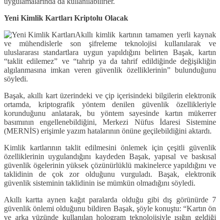
uygulamalarında da kullanılabilirler.
Yeni Kimlik Kartları Kriptolu Olacak
Akıllı kimlik kartının tamamen yerli kaynak
ve mühendislerle son şifreleme teknolojisi kullanılarak ve
uluslararası standartlara uygun yapıldığını belirten Başak, kartın
“taklit edilemez” ve “tahrip ya da tahrif edildiğinde değişikliğin
algılanmasına imkan veren güvenlik özelliklerinin” bulunduğunu
söyledi.
Başak, akıllı kart üzerindeki ve çip içerisindeki bilgilerin elektronik
ortamda, kriptografik yöntem denilen güvenlik özellikleriyle
korunduğunu anlatarak, bu yöntem sayesinde kartın mükerrer
basımının engellenebildiğini, Merkezi Nüfus İdaresi Sistemine
(MERNİS) erişimle yazım hatalarının önüne geçilebildiğini aktardı.
Kimlik kartlarının taklit edilmesini önlemek için çeşitli güvenlik
özelliklerinin uygulandığını kaydeden Başak, yapısal ve baskısal
güvenlik ögelerinin yüksek çözünürlüklü makinelerce yapıldığını ve
taklidinin de çok zor olduğunu vurguladı. Başak, elektronik
güvenlik sisteminin taklidinin ise mümkün olmadığını söyledi.
Akıllı kartta aynen kağıt paralarda olduğu gibi dış görünürde 7
güvenlik önlemi olduğunu bildiren Başak, şöyle konuştu: “Kartın ön
ve arka yüzünde kullanılan hologram teknolojisiyle ışığın geldiği