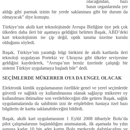
olacağından, bazı
basın organlarında yer
aldığı gibi parmak izinin bir yerde saklanması gibi bir durum da
olmayacak” diye konuştu.
Türkiye’nin akıllı kart teknolojisinde Avrupa Birliğine üye pek çok
ülkeden daha ileri bir aşamaya geldiğini belirten Başak, ABD’deki
kart teknolojisinin ise çip değil, optik tanıma üzerine kurulu
olduğunu söyledi.
Başak, Türkiye’nin yarattığı bilgi birikimi ile akıllı kartlarda ileri
teknoloji uygulayan Portekiz ve Ukrayna gibi ülkeler seviyesine
geldiğini kaydederek, “Avrupa’nın henüz üzerinde çalıştığı bir
sistemi Türkiye uygulamaya başladı bile” dedi.
SEÇİMLERDE MÜKERRER OYA DA ENGEL OLACAK
Elektronik kimlik uygulamasının özellikle genel ve yerel seçimlerde
güvenli ve sağlıklı oy kullanılmasına olanak sağlayıp mükerrer oy
kullanılması ihtimaline son verilebileceğini dile getiren Başak, sağlık
uygulamalarında da sahibinin izni ile erişilebilen hastaya özel bazı
bilgilerin de kartta saklanabileceğini bildirdi.
Başak, akıllı kart uygulamasının 1 Eylül 2008 itibariyle Bolu’da
pilot çalışmalarının başlatıldığını anımsatarak, ilk aşamada bu yılın
sonuna kadar 10 bin adet kartın Bolu merkezde dağıtılacağını ve