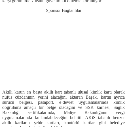
karşı görünürde 7 üstün güvenirlikli önlemle korunuyor.
Sponsor Bağlantılar
Akıllı kartın en başta akıllı kart tabanlı ulusal kimlik kartı olarak
nüfus cüzdanının yerini alacağını aktaran Başak, kartın ayrıca
sürücü belgesi, pasaport, e-devlet uygulamalarında kimlik
doğrulama amaçlı bir belge olacağını ve SSK karnesi, Sağlık
Bakanlığı sertifikalarında, Maliye Bakanlığının vergi
uygulamalarında kullanılabileceğini belirtti. AKiS tabanlı benzer
akıllı kartların şehir kartları, kontörlü kartlar gibi belediye