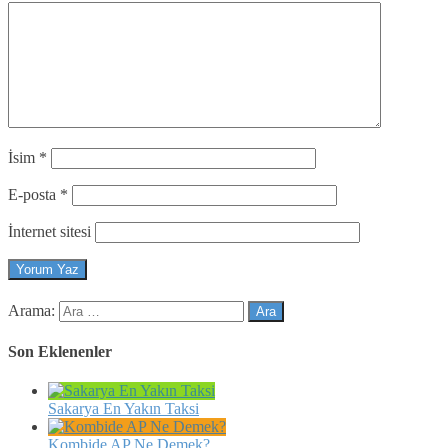
İsim
*
E-posta
*
İnternet sitesi
Arama:
Son Eklenenler
Sakarya En Yakın Taksi
Kombide AP Ne Demek?