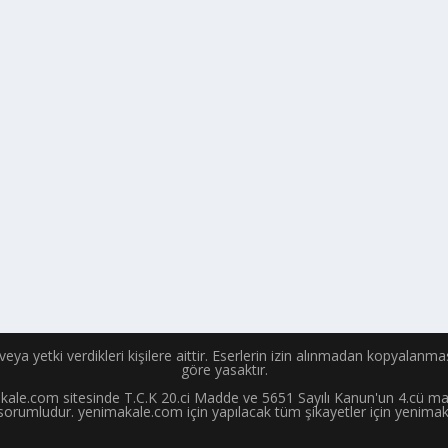
e veya yetki verdikleri kişilere aittir. Eserlerin izin alınmadan kopyalanm
göre yasaktır.
makale.com sitesinde T.C.K 20.ci Madde ve 5651 Sayılı Kanun'un 4.cü madd
sorumludur. yenimakale.com için yapılacak tüm şikayetler için yenimaka