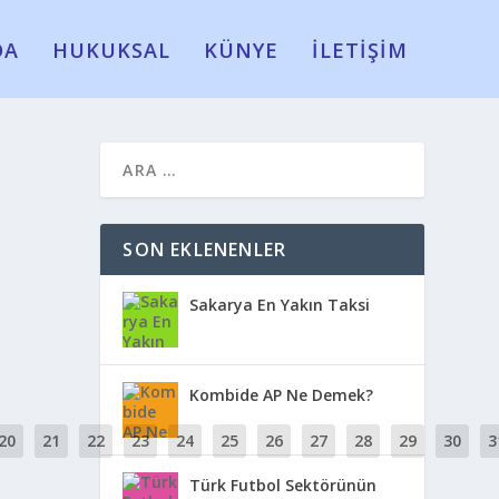
DA
HUKUKSAL
KÜNYE
İLETİŞİM
SON EKLENENLER
Sakarya En Yakın Taksi
Kombide AP Ne Demek?
20
21
22
23
24
25
26
27
28
29
30
3
Türk Futbol Sektörünün