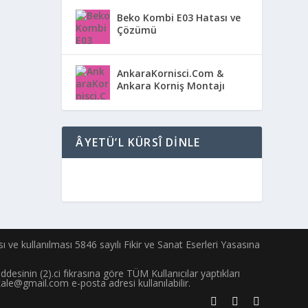
Beko Kombi E03 Hatası ve
Çözümü
AnkaraKornisci.Com &
Ankara Korniş Montajı
ÂYETÜ’L KÜRSÎ DINLE
ası ve kullanılması 5846 sayılı Fikir ve Sanat Eserleri Yasasına
esinin (2).ci fıkrasına göre TÜM Kullanıcılar yaptıkları
le@gmail.com e-posta adresi kullanılabilir.