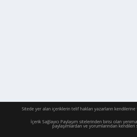
Sitede yer alan içeriklerin telif hakları yazarların kendilerin
İçerik Sağlayıcı Paylaşım sitelerinden birisi olan yeni
paylaşımlardan ve yorumlarından kendileri 