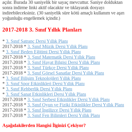
açılır. Burada 30 saniyelik bir sayaç mevcuttur. Saniye dolduktan
sonra indirme linki aktif olacaktır ve tıklayarak dosyayı
indirebileceksiniz. (30 saniyelik süre kötü amaçlı kullanım ve aşırı
yoğunluğu engellemek içindir.)
2017-2018 3. Sınıf Yıllık Planları
*
3. Sınıf Satranç Dersi Yıllık Planı
2017-2018 *
3. Sınıf Müzik Dersi Yıllık Planı
*
3. Sınıf Beden Eğitimi Dersi Yıllık Planı
2017-2018 *
3. Sınıf Matematik Dersi Yıllık Planı
2017-2018 *
3. Sınıf Hayat Bilgisi Dersi Yıllık Planı
2017-2018 *
3. Sınıf Türkçe Dersi Yıllık Planı
2017-2018 *
3. Sınıf Görsel Sanatlar Dersi Yıllık Planı
*
3. Sınıf Bilişim Teknolojileri Yıllık Planı
*
3. Sınıf Spor Etkinlikleri Dersi Yıllık Planı
*
3. Sınıf Rehberlik Dersi Yıllık Planı
*
3. Sınıf Sanat Etkinlikleri Dersi Yıllık Planı
2017-2018 *
3. Sınıf Serbest Etkinlikler Dersi Yıllık Planı
2017-2018 *
3. Sınıf Oyun ve Fiziki Etkinlikler Dersi Yıllık Planı
2017-2018 *
3. Sınıf İngilizce Dersi Yıllık Planı
2017-2018 *
3. Sınıf Fen Bilimleri Dersi Yıllık Planı
Aşağıdakilerden Hangisi İlginizi Çekiyor?