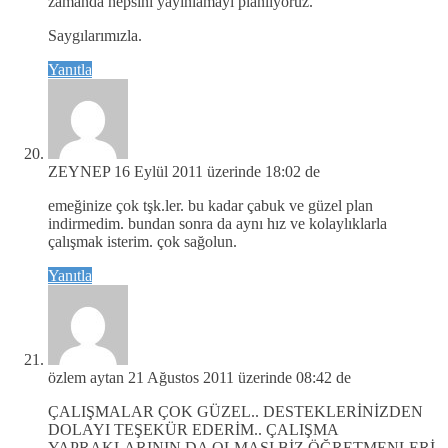
zamanda hepsini yayınlamayı planlıyoruz.
Saygılarımızla.
Yanıtla
ZEYNEP
16 Eylül 2011 üzerinde 18:02 de
emeğinize çok tşk.ler. bu kadar çabuk ve güzel plan
indirmedim. bundan sonra da aynı hız ve kolaylıklarla
çalışmak isterim. çok sağolun.
Yanıtla
özlem aytan
21 Ağustos 2011 üzerinde 08:42 de
ÇALIŞMALAR ÇOK GÜZEL.. DESTEKLERİNİZDEN
DOLAYI TEŞEKÜR EDERİM.. ÇALIŞMA
YAPRAKLARININ DA OLMASI BİZ ÖĞRETMENLERİ