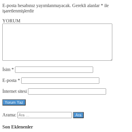
E-posta hesabınız yayımlanmayacak.
Gerekli alanlar
*
ile
işaretlenmişlerdir
YORUM
İsim
*
E-posta
*
İnternet sitesi
Arama:
Son Eklenenler