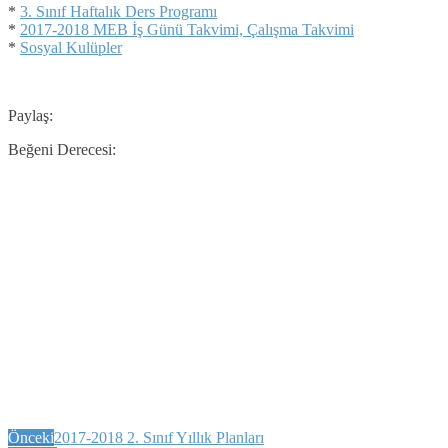
*
3. Sınıf Haftalık Ders Programı
*
2017-2018 MEB İş Günü Takvimi, Çalışma Takvimi
*
Sosyal Kulüpler
Paylaş:
Beğeni Derecesi:
Önceki
2017-2018 2. Sınıf Yıllık Planları