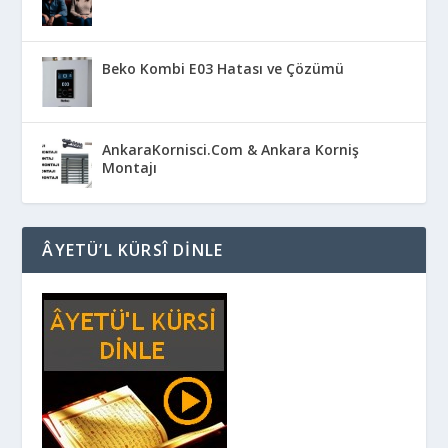
Beko Kombi E03 Hatası ve Çözümü
AnkaraKornisci.Com & Ankara Korniş
Montajı
ÂYETÜ’L KÜRSÎ DINLE