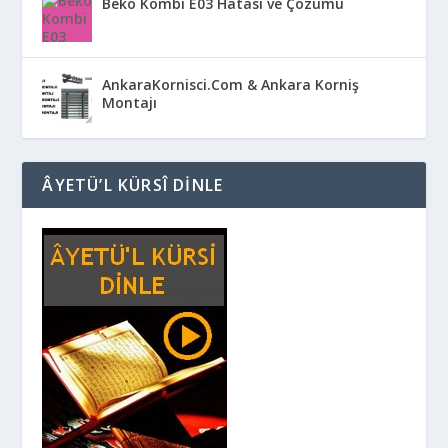
Beko Kombi E03 Hatası ve Çözümü
AnkaraKornisci.Com & Ankara Korniş
Montajı
ÂYETÜ’L KÜRSÎ DINLE