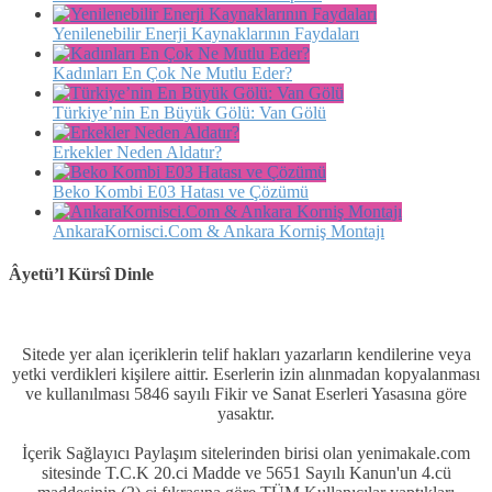
Yenilenebilir Enerji Kaynaklarının Faydaları
Kadınları En Çok Ne Mutlu Eder?
Türkiye’nin En Büyük Gölü: Van Gölü
Erkekler Neden Aldatır?
Beko Kombi E03 Hatası ve Çözümü
AnkaraKornisci.Com & Ankara Korniş Montajı
Âyetü’l Kürsî Dinle
Sitede yer alan içeriklerin telif hakları yazarların kendilerine veya
yetki verdikleri kişilere aittir. Eserlerin izin alınmadan kopyalanması
ve kullanılması 5846 sayılı Fikir ve Sanat Eserleri Yasasına göre
yasaktır.
İçerik Sağlayıcı Paylaşım sitelerinden birisi olan yenimakale.com
sitesinde T.C.K 20.ci Madde ve 5651 Sayılı Kanun'un 4.cü