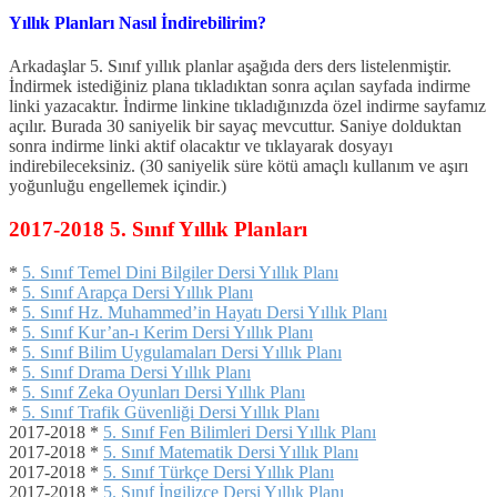
Yıllık Planları Nasıl İndirebilirim?
Arkadaşlar 5. Sınıf yıllık planlar aşağıda ders ders listelenmiştir.
İndirmek istediğiniz plana tıkladıktan sonra açılan sayfada indirme
linki yazacaktır. İndirme linkine tıkladığınızda özel indirme sayfamız
açılır. Burada 30 saniyelik bir sayaç mevcuttur. Saniye dolduktan
sonra indirme linki aktif olacaktır ve tıklayarak dosyayı
indirebileceksiniz. (30 saniyelik süre kötü amaçlı kullanım ve aşırı
yoğunluğu engellemek içindir.)
2017-2018 5. Sınıf Yıllık Planları
*
5. Sınıf Temel Dini Bilgiler Dersi Yıllık Planı
*
5. Sınıf Arapça Dersi Yıllık Planı
*
5. Sınıf Hz. Muhammed’in Hayatı Dersi Yıllık Planı
*
5. Sınıf Kur’an-ı Kerim Dersi Yıllık Planı
*
5. Sınıf Bilim Uygulamaları Dersi Yıllık Planı
*
5. Sınıf Drama Dersi Yıllık Planı
*
5. Sınıf Zeka Oyunları Dersi Yıllık Planı
*
5. Sınıf Trafik Güvenliği Dersi Yıllık Planı
2017-2018 *
5. Sınıf Fen Bilimleri Dersi Yıllık Planı
2017-2018 *
5. Sınıf Matematik Dersi Yıllık Planı
2017-2018 *
5. Sınıf Türkçe Dersi Yıllık Planı
2017-2018 *
5. Sınıf İngilizce Dersi Yıllık Planı