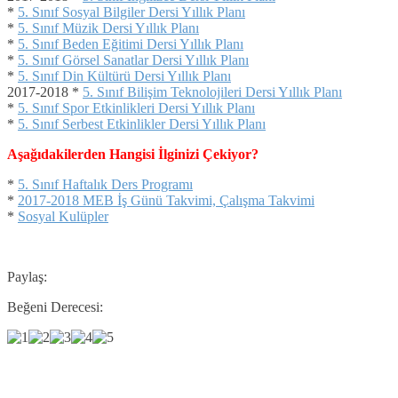
*
5. Sınıf Sosyal Bilgiler Dersi Yıllık Planı
*
5. Sınıf Müzik Dersi Yıllık Planı
*
5. Sınıf Beden Eğitimi Dersi Yıllık Planı
*
5. Sınıf Görsel Sanatlar Dersi Yıllık Planı
*
5. Sınıf Din Kültürü Dersi Yıllık Planı
2017-2018 *
5. Sınıf Bilişim Teknolojileri Dersi Yıllık Planı
*
5. Sınıf Spor Etkinlikleri Dersi Yıllık Planı
*
5. Sınıf Serbest Etkinlikler Dersi Yıllık Planı
Aşağıdakilerden Hangisi İlginizi Çekiyor?
*
5. Sınıf Haftalık Ders Programı
*
2017-2018 MEB İş Günü Takvimi, Çalışma Takvimi
*
Sosyal Kulüpler
Paylaş:
Beğeni Derecesi: