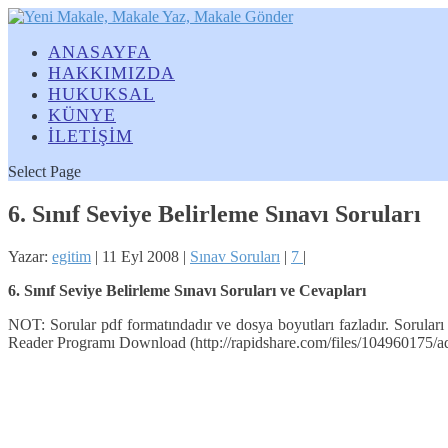
ANASAYFA
HAKKIMIZDA
HUKUKSAL
KÜNYE
İLETİŞİM
Select Page
6. Sınıf Seviye Belirleme Sınavı Soruları
Yazar:
egitim
|
11 Eyl 2008
|
Sınav Soruları
|
7
|
6. Sınıf Seviye Belirleme Sınavı Soruları ve Cevapları
NOT: Sorular pdf formatındadır ve dosya boyutları fazladır. Sorular
Reader Programı Download (http://rapidshare.com/files/104960175/ado