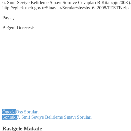
6. Sınıf Seviye Belirleme Sınavı Soru ve Cevapları B Kitapçığı2008 (
http://egitek.meb.gov.tr/Sinavlar/Sorular/sbs/sbs_6_2008/TESTB.zip
Paylaş:
Beğeni Derecesi:
Önceki
Öss Soruları
Sonraki
7. Sınıf Seviye Belirleme Sınavı Soruları
Rastgele Makale