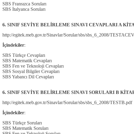
SBS Fransızca Soruları
SBS İtalyanca Soruları
6. SINIF SEVİYE BELİRLEME SINAVI CEVAPLARI A KİTAP
http://egitek.meb.gov.tr/Sinavlar/Sorular/sbs/sbs_6_2008/TESTACE
İçindekiler
:
SBS Türkçe Cevapları
SBS Matematik Cevapları
SBS Fen ve Teknoloji Cevapları
SBS Sosyal Bilgiler Cevapları
SBS Yabancı Dil Cevapları
6. SINIF SEVİYE BELİRLEME SINAVI SORULARI B KİTAPÇ
http://egitek.meb.gov.tr/Sinavlar/Sorular/sbs/sbs_6_2008/TESTB.pdf
İçindekiler
:
SBS Türkçe Soruları
SBS Matematik Soruları
SBS Fen ve Teknoloji Soruları