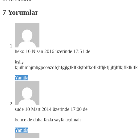
7 Yorumlar
heko
16 Nisan 2016 üzerinde 17:51 de
kşliş,
kjulhmhjmhgpcöazdfçhfgjlgfklfklşfölfköflklfljkfjljlfjlflkjflklklfklf
Yanıtla
sude
10 Mart 2014 üzerinde 17:00 de
bence de daha fazla sayfa açılmalı
Yanıtla