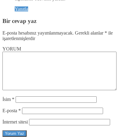
Yanıtla
Bir cevap yaz
E-posta hesabınız yayımlanmayacak.
Gerekli alanlar
*
ile
işaretlenmişlerdir
YORUM
İsim
*
E-posta
*
İnternet sitesi