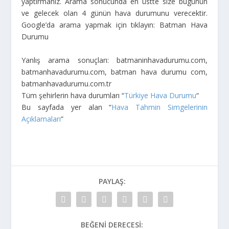
yaptırmanız. Arama sonucunda en üstte size bugünün
ve gelecek olan 4 günün hava durumunu verecektir.
Google’da arama yapmak için tıklayın: Batman Hava
Durumu
Yanlış arama sonuçları: batmaninhavadurumu.com,
batmanhavadurumu.com, batman hava durumu com,
batmanhavadurumu.com.tr
Tüm şehirlerin hava durumları “
Türkiye Hava Durumu
“
Bu sayfada yer alan “
Hava Tahmin Simgelerinin
Açıklamaları
”
PAYLAŞ:
BEĞENI DERECESI: