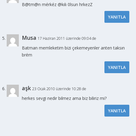
B@tm@n mérkéz @kılı 0lsun hrkezZ
YANITLA
Musa
17 Haziran 2011 üzerinde 09:04 de
Batman memleketim bizi çekemeyenler anten taksın
brém
YANITLA
aşk
23 Ocak 2010 üzerinde 10:28 de
herkes sevgi nedir bilmez ama biz biliriz mi?
YANITLA