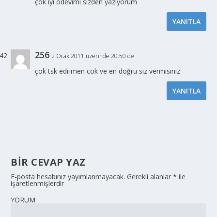
çok iyi ödevimi sizden yazıyorum
YANITLA
256
2 Ocak 2011 üzerinde 20:50 de
çok tsk edrimen cok ve en doğru siz vermisiniz
YANITLA
BIR CEVAP YAZ
E-posta hesabınız yayımlanmayacak.
Gerekli alanlar
*
ile
işaretlenmişlerdir
YORUM