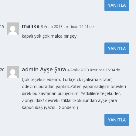
YANITLA
malıka
8 Aralık 2013 üzerinde 12:21 de
kapalı yok çok malca bir şey
YANITLA
admin Ayşe Şara
4 Aralık 2013 üzerinde 15:04 de
Çok teşekür ederim. Türkçe çk (çalışma kitabı )
ödevimi buradan yaptım.Zaten yapamadığım ödevleri
direk bu sayfadan buluyorum. Yetkililere teşekürler.
Zonguldak/ devrek istiklal ilkokulundan ayşe şara
kapucubaş (yazdı . Gönderdi)
YANITLA