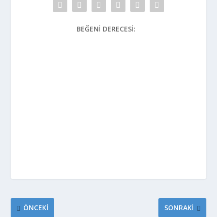
BEĞENI DERECESI:
ÖNCEKI
SONRAKI