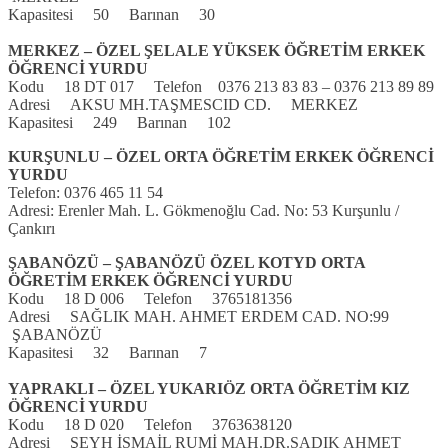
Kapasitesi 50 Barınan 30
MERKEZ – ÖZEL ŞELALE YÜKSEK ÖĞRETİM ERKEK
ÖĞRENCİ YURDU
Kodu 18 DT 017 Telefon 0376 213 83 83 – 0376 213 89 89
Adresi AKSU MH.TAŞMESCID CD. MERKEZ
Kapasitesi 249 Barınan 102
KURŞUNLU – ÖZEL ORTA ÖĞRETİM ERKEK ÖĞRENCİ
YURDU
Telefon: 0376 465 11 54
Adresi: Erenler Mah. L. Gökmenoğlu Cad. No: 53 Kurşunlu /
Çankırı
ŞABANÖZÜ – ŞABANÖZÜ ÖZEL KOTYD ORTA
ÖĞRETİM ERKEK ÖĞRENCİ YURDU
Kodu 18 D 006 Telefon 3765181356
Adresi SAĞLIK MAH. AHMET ERDEM CAD. NO:99
ŞABANÖZÜ
Kapasitesi 32 Barınan 7
YAPRAKLI – ÖZEL YUKARIÖZ ORTA ÖĞRETİM KIZ
ÖĞRENCİ YURDU
Kodu 18 D 020 Telefon 3763638120
Adresi ŞEYH İSMAİL RUMİ MAH.DR.SADIK AHMET