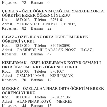
Kapasitesi 72 Barınan 0
ÇERKEŞ – ÖZEL ÖĞRENİM ÇAĞ.TAL.YARD.DER.ORTA
ÖĞRETİM ERKEK ÖĞRENCİ YURDU
Kodu 18 D 013 Telefon 3761161
Adresi YENIMAHALLE NO:30 ÇERKEŞ
Kapasitesi 82 Barınan 22
ILGAZ – ÖZEL ILGAZ ORTA ÖĞRETİM ERKEK
ÖĞRENCİ YURDU
Kodu 18 D 016 Telefon 3764163698
Adresi GAZİDEDE MH.GARAJ SK. NO:27 ILGAZ
Kapasitesi 68 Barınan 47
KIZILIRMAK – ÖZEL KIZILIRMAK KOTYD OSMANLI
ORTA ÖĞRTİM ERKEK ÖĞRENCİ YURDU
Kodu 18 D 008 Telefon 3761667
Adresi OSMANLI MAH. KIZILIRMAK
Kapasitesi 70 Barınan 17
MERKEZ – ÖZEL ALANPINAR ORTA ÖĞRETİM ERKEK
ÖĞRENCİ YURDU
Kodu 18 D 019 Telefon 3762627136
Adresi ALANPINAR KÖYÜ MERKEZ
Kapasitesi 44 Barınan 15