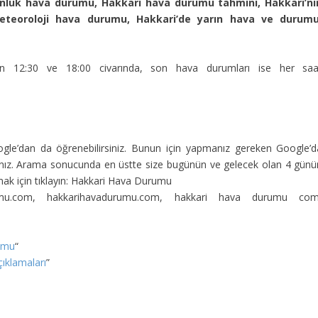
nlük hava durumu, Hakkari hava durumu tahmini, Hakkari’ni
teoroloji hava durumu, Hakkari’de yarın hava ve durumu
n 12:30 ve 18:00 civarında, son hava durumları ise her saa
ogle’dan da öğrenebilirsiniz. Bunun için yapmanız gereken Google’d
nız. Arama sonucunda en üstte size bugünün ve gelecek olan 4 günü
k için tıklayın: Hakkari Hava Durumu
rumu.com, hakkarihavadurumu.com, hakkari hava durumu com
umu
“
ıklamaları
”