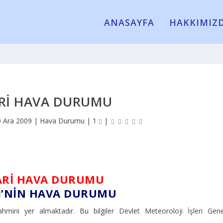
ANASAYFA
HAKKIMIZ
RI HAVA DURUMU
0 Ara 2009
|
Hava Durumu
|
1
|
RI HAVA DURUMU
I
’NIN HAVA DURUMU
mini yer almaktadır. Bu bilgiler Devlet Meteoroloji İşleri Gene