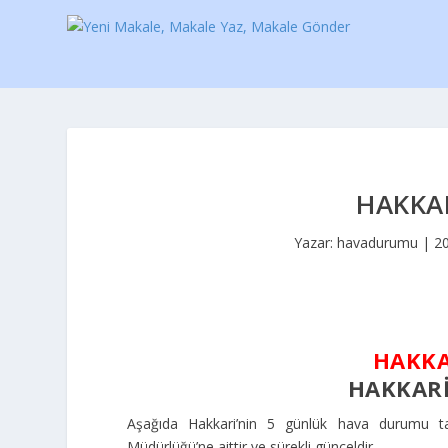
HAKKA
Yazar:
havadurumu
|
2
HAKKA
HAKKAR
Aşağıda Hakkari’nin 5 günlük hava durumu tah
Müdürlüğü’ne aittir ve sürekli günceldir.