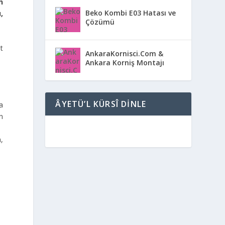
n
Beko Kombi E03 Hatası ve
,
Çözümü
t
AnkaraKornisci.Com &
Ankara Korniş Montajı
ÂYETÜ’L KÜRSÎ DINLE
a
n
,