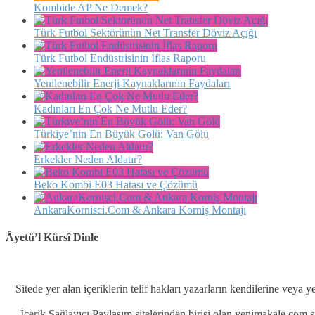
Kombide AP Ne Demek?
Türk Futbol Sektörünün Net Transfer Döviz Açığı
Türk Futbol Endüstrisinin İflas Raporu
Yenilenebilir Enerji Kaynaklarının Faydaları
Kadınları En Çok Ne Mutlu Eder?
Türkiye’nin En Büyük Gölü: Van Gölü
Erkekler Neden Aldatır?
Beko Kombi E03 Hatası ve Çözümü
AnkaraKornisci.Com & Ankara Korniş Montajı
Âyetü’l Kürsî Dinle
Sitede yer alan içeriklerin telif hakları yazarların kendilerine veya y
İçerik Sağlayıcı Paylaşım sitelerinden birisi olan yenimakale.com