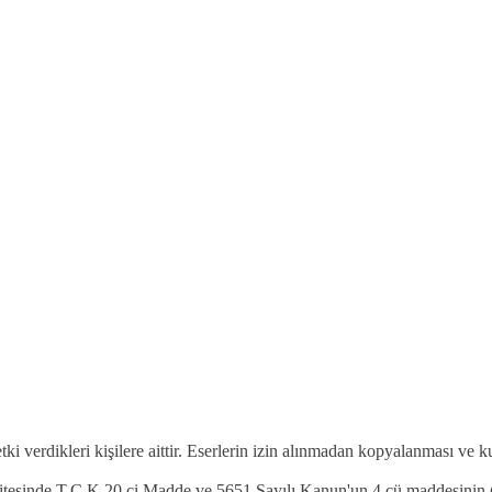
etki verdikleri kişilere aittir. Eserlerin izin alınmadan kopyalanması ve 
 sitesinde T.C.K 20.ci Madde ve 5651 Sayılı Kanun'un 4.cü maddesinin (