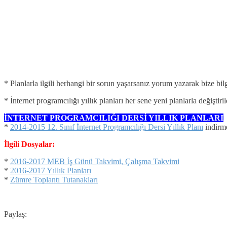
* Planlarla ilgili herhangi bir sorun yaşarsanız yorum yazarak bize bil
* İnternet programcılığı yıllık planları her sene yeni planlarla değiştir
İNTERNET PROGRAMCILIĞI DERSİ YILLIK PLANLARI
*
2014-2015 12. Sınıf İnternet Programcılığı Dersi Yıllık Planı
indirme
İlgili Dosyalar:
*
2016-2017 MEB İş Günü Takvimi, Çalışma Takvimi
*
2016-2017 Yıllık Planları
*
Zümre Toplantı Tutanakları
Paylaş: