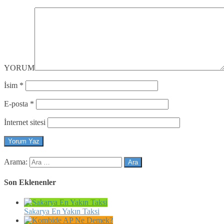
YORUM
İsim
*
E-posta
*
İnternet sitesi
Arama:
Son Eklenenler
Sakarya En Yakın Taksi