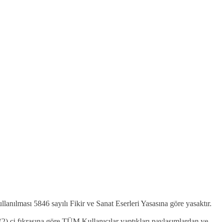
kullanılması 5846 sayılı Fikir ve Sanat Eserleri Yasasına göre yasaktır.
2).ci fıkrasına göre TÜM Kullanıcılar yaptıkları paylaşımlardan ve