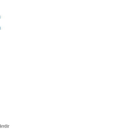
ı
lerdir