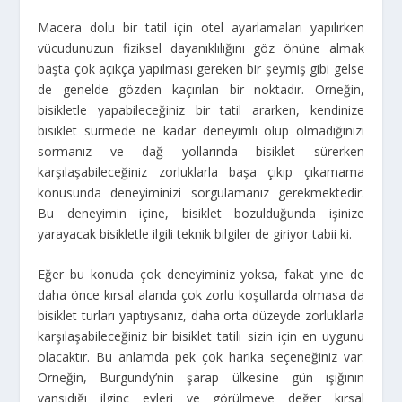
Macera dolu bir tatil için otel ayarlamaları yapılırken
vücudunuzun fiziksel dayanıklılığını göz önüne almak
başta çok açıkça yapılması gereken bir şeymiş gibi gelse
de genelde gözden kaçırılan bir noktadır. Örneğin,
bisikletle yapabileceğiniz bir tatil ararken, kendinize
bisiklet sürmede ne kadar deneyimli olup olmadığınızı
sormanız ve dağ yollarında bisiklet sürerken
karşılaşabileceğiniz zorluklarla başa çıkıp çıkamama
konusunda deneyiminizi sorgulamanız gerekmektedir.
Bu deneyimin içine, bisiklet bozulduğunda işinize
yarayacak bisikletle ilgili teknik bilgiler de giriyor tabii ki.
Eğer bu konuda çok deneyiminiz yoksa, fakat yine de
daha önce kırsal alanda çok zorlu koşullarda olmasa da
bisiklet turları yaptıysanız, daha orta düzeyde zorluklarla
karşılaşabileceğiniz bir bisiklet tatili sizin için en uygunu
olacaktır. Bu anlamda pek çok harika seçeneğiniz var:
Örneğin, Burgundy’nin şarap ülkesine gün ışığının
yansıdığı ilginç evleri ve görülmeye değer kırsal