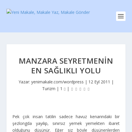
MANZARA SEYRETMENIN
EN SAĞLIKLI YOLU
Yazar:
yenimakale.com/wordpress
|
12 Eyl 2011
|
Turizm
|
1
|
Pek çok insan tatilin sadece havuz kenarındaki bir
şezlongda yayılıp, sınırsız yemek yemekten ibaret
olduğunu düşünür. Eğer siz böyle düşünenlerden