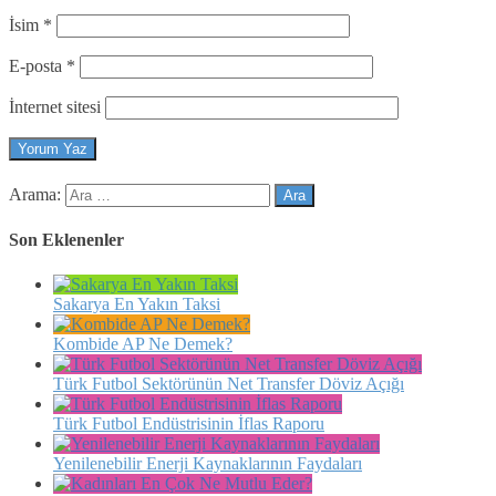
İsim
*
E-posta
*
İnternet sitesi
Arama:
Son Eklenenler
Sakarya En Yakın Taksi
Kombide AP Ne Demek?
Türk Futbol Sektörünün Net Transfer Döviz Açığı
Türk Futbol Endüstrisinin İflas Raporu
Yenilenebilir Enerji Kaynaklarının Faydaları