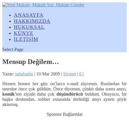
ANASAYFA
HAKKIMIZDA
HUKUKSAL
KÜNYE
İLETİŞİM
Select Page
Mensup Değilem…
Yazar:
sabahattin
|
10 Mar 2009
|
Siyaset
|
0
|
Hemen hemen her gün on’larca e-mail alıyorum. Bunlardan bir
tanesine önce çok güldüm. Önce diyorum, çünkü daha sonra anıyı,
komik
’ten ziyade daha çok
düşündürücü
buldum. Okuyucu, bir
başka dostundan, sohbet esnasında derlediği anıyı aynen şöyle
aktarmış.
Sponsor Bağlantılar