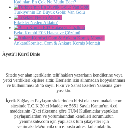
Kadınları En Çok Ne Mutlu Eder?
Türkiye’nin En Büyük Gölü: Van Gölü
Erkekler Neden Aldatır?
Beko Kombi E03 Hatası ve Çözümü
AnkaraKornisci.Com & Ankara Korniş Montajı
Âyetü’l Kürsî Dinle
Sitede yer alan içeriklerin telif hakları yazarların kendilerine veya
yetki verdikleri kişilere aittir. Eserlerin izin alınmadan kopyalanması
ve kullanılması 5846 sayılı Fikir ve Sanat Eserleri Yasasına göre
yasaktır.
İçerik Sağlayıcı Paylaşım sitelerinden birisi olan yenimakale.com
sitesinde T.C.K 20.ci Madde ve 5651 Sayılı Kanun'un 4.cü
maddesinin (2).ci fıkrasına göre TÜM Kullanıcılar yaptıkları
paylaşımlardan ve yorumlarından kendileri sorumludur.
yenimakale.com için yapılacak tüm şikayetler için
yenimakale@gmail.com e-posta adresi kullanılabilir.