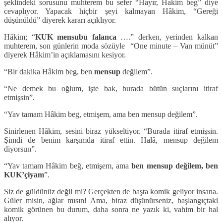
şeklindeki sorusunu muhterem bu sefer “Hayır, Hakim beg” diye
cevaplıyor. Yapacak hiçbir şeyi kalmayan Hâkim, “Gereği
düşünüldü” diyerek kararı açıklıyor.
Hâkim; “
KUK mensubu falanca
….” derken, yerinden kalkan
muhterem, son günlerin moda sözüyle “One minute – Van münüt”
diyerek Hâkim’in açıklamasını kesiyor.
“Bir dakika Hâkim beg, ben
mensup
değilem”.
“Ne demek bu oğlum, işte bak, burada bütün suçlarını itiraf
etmişsin”.
“Yav tamam Hâkim beg, etmişem, ama ben mensup değilem”.
Sinirlenen Hâkim, sesini biraz yükseltiyor. “Burada itiraf etmişsin.
Şimdi de benim karşımda itiraf ettin. Halâ, mensup değilem
diyorsun”.
“Yav tamam Hâkim beğ, etmişem, ama
ben mensup değilem, ben
KUK’çiyam
”.
Siz de güldünüz değil mi? Gerçekten de başta komik geliyor insana.
Güler misin, ağlar mısın! Ama, biraz düşünürseniz, başlangıçtaki
komik görünen bu durum, daha sonra ne yazık ki, vahim bir hal
alıyor.