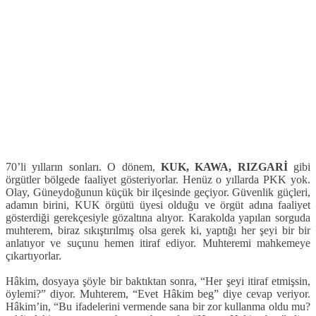
70’li yılların sonları. O dönem,
KUK, KAWA, RIZGARİ
gibi
örgütler bölgede faaliyet gösteriyorlar. Henüz o yıllarda PKK yok.
Olay, Güneydoğunun küçük bir ilçesinde geçiyor. Güvenlik güçleri,
adamın birini, KUK örgütü üyesi olduğu ve örgüt adına faaliyet
gösterdiği gerekçesiyle gözaltına alıyor. Karakolda yapılan sorguda
muhterem, biraz sıkıştırılmış olsa gerek ki, yaptığı her şeyi bir bir
anlatıyor ve suçunu hemen itiraf ediyor. Muhteremi mahkemeye
çıkartıyorlar.
Hâkim, dosyaya şöyle bir baktıktan sonra, “Her şeyi itiraf etmişsin,
öylemi?” diyor. Muhterem, “Evet Hâkim beg” diye cevap veriyor.
Hâkim’in, “Bu ifadelerini vermende sana bir zor kullanma oldu mu?