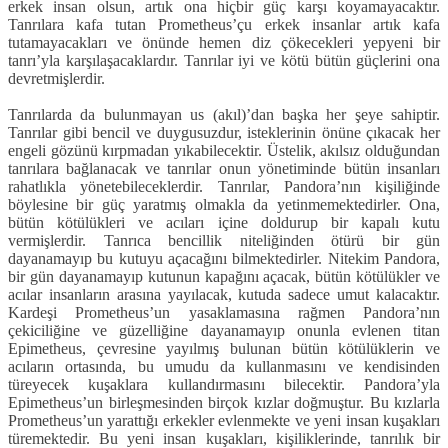
erkek insan olsun, artık ona hiçbir güç karşı koyamayacaktır.
Tanrılara kafa tutan Prometheus’çu erkek insanlar artık kafa
tutamayacakları ve önünde hemen diz çökecekleri yepyeni bir
tanrı’yla karşılaşacaklardır. Tanrılar iyi ve kötü bütün güçlerini ona
devretmişlerdir.
Tanrılarda da bulunmayan us (akıl)’dan başka her şeye sahiptir.
Tanrılar gibi bencil ve duygusuzdur, isteklerinin önüne çıkacak her
engeli gözünü kırpmadan yıkabilecektir. Üstelik, akılsız olduğundan
tanrılara bağlanacak ve tanrılar onun yönetiminde bütün insanları
rahatlıkla yönetebileceklerdir. Tanrılar, Pandora’nın kişiliğinde
böylesine bir güç yaratmış olmakla da yetinmemektedirler. Ona,
bütün kötülükleri ve acıları içine doldurup bir kapalı kutu
vermişlerdir. Tanrıca bencillik niteliğinden ötürü bir gün
dayanamayıp bu kutuyu açacağını bilmektedirler. Nitekim Pandora,
bir gün dayanamayıp kutunun kapağını açacak, bütün kötülükler ve
acılar insanların arasına yayılacak, kutuda sadece umut kalacaktır.
Kardeşi Prometheus’un yasaklamasına rağmen Pandora’nın
çekiciliğine ve güzelliğine dayanamayıp onunla evlenen titan
Epimetheus, çevresine yayılmış bulunan bütün kötülüklerin ve
acıların ortasında, bu umudu da kullanmasını ve kendisinden
türeyecek kuşaklara kullandırmasını bilecektir. Pandora’yla
Epimetheus’un birleşmesinden birçok kızlar doğmuştur. Bu kızlarla
Prometheus’un yarattığı erkekler evlenmekte ve yeni insan kuşakları
türemektedir. Bu yeni insan kuşakları, kişiliklerinde, tanrılık bir