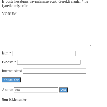
E-posta hesabınız yayımlanmayacak.
Gerekli alanlar
*
ile
işaretlenmişlerdir
YORUM
İsim
*
E-posta
*
İnternet sitesi
Arama:
Son Eklenenler