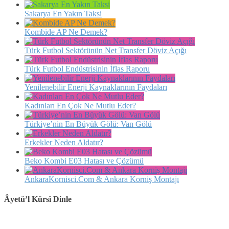
Sakarya En Yakın Taksi
Kombide AP Ne Demek?
Türk Futbol Sektörünün Net Transfer Döviz Açığı
Türk Futbol Endüstrisinin İflas Raporu
Yenilenebilir Enerji Kaynaklarının Faydaları
Kadınları En Çok Ne Mutlu Eder?
Türkiye’nin En Büyük Gölü: Van Gölü
Erkekler Neden Aldatır?
Beko Kombi E03 Hatası ve Çözümü
AnkaraKornisci.Com & Ankara Korniş Montajı
Âyetü’l Kürsî Dinle