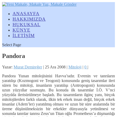
ANASAYFA
HAKKIMIZDA
HUKUKSAL
KÜNYE
İLETİŞİM
Select Page
Pandora
Yazar:
Murat Demireğer
|
25 Ara 2008
|
Mitoloji
|
0
|
Pandora Yunan mitolojisiniıi Havva’sıdır. Evrenin ve tanrıların
yaratılışı (Kozmogoni ve Teogoni) konusunda geniş tasarımlar ileri
süren bu mitoloji, insanların yaratılışı (Antropogoni) konusunda
uzun yüzyıllar susmuştu. Bu konuda ilk tasarımlar İ.Ö. V’nci
yüzyılda ilerisürülmeye başladı. Bu tasarımların ilginç yanı, birçok
mitolojilerden farklı olarak, ilkin tek erkek insan değil, birçok erkek
insanlar (Adem’ler) yaratılmış olması ve uzun bir süre aralarında bir
üreme düşünülmeksizin bir erkekler dünyasıyla yetinilmesi ve
sonunda tanrılar tanrısı Zeus’un Titan oğlu Prometheus’a düşmanlığı