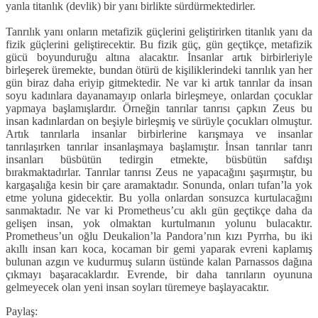
yanla titanlık (devlik) bir yanı birlikte sürdürmektedirler.
Tanrılık yanı onların metafizik güçlerini geliştirirken titanlık yanı da
fizik güçlerini geliştirecektir. Bu fizik güç, gün geçtikçe, metafizik
gücü boyunduruğu altına alacaktır. İnsanlar artık birbirleriyle
birleşerek üremekte, bundan ötürü de kişiliklerindeki tanrılık yan her
gün biraz daha eriyip gitmektedir. Ne var ki artık tanrılar da insan
soyu kadınlara dayanamayıp onlarla birleşmeye, onlardan çocuklar
yapmaya başlamışlardır. Örneğin tanrılar tanrısı çapkın Zeus bu
insan kadınlardan on beşiyle birleşmiş ve sürüyle çocukları olmuştur.
Artık tanrılarla insanlar birbirlerine karışmaya ve insanlar
tanrılaşırken tanrılar insanlaşmaya başlamıştır. İnsan tanrılar tanrı
insanları büsbütün tedirgin etmekte, büsbütün safdışı
bırakmaktadırlar. Tanrılar tanrısı Zeus ne yapacağını şaşırmıştır, bu
kargaşalığa kesin bir çare aramaktadır. Sonunda, onları tufan’la yok
etme yoluna gidecektir. Bu yolla onlardan sonsuzca kurtulacağını
sanmaktadır. Ne var ki Prometheus’cu aklı gün geçtikçe daha da
gelişen insan, yok olmaktan kurtulmanın yolunu bulacaktır.
Prometheus’un oğlu Deukalion’la Pandora’nın kızı Pyrrha, bu iki
akıllı insan karı koca, kocaman bir gemi yaparak evreni kaplamış
bulunan azgın ve kudurmuş suların üstünde kalan Parnassos dağına
çıkmayı başaracaklardır. Evrende, bir daha tanrıların oyununa
gelmeyecek olan yeni insan soyları türemeye başlayacaktır.
Paylaş: