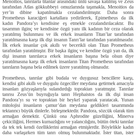
Menoitios, tanrılarla titanlar arasındaki ünlü savaşa katılmış ve Zeus
tarafından Atlas gökkubbeyi omuzlarında taşımakla, Menoitios da
yer’in dibine kapatılmakla cezalandırılmıştır. Daha sonra
Prometheus karaciğeri kartallara yedirilerek, Epimetheus da ilk
kadın Pandora’yı kendisine eş etmekle cezalandırılacaktır. Bu
tasarımın ilginç ve kendisine özgü yanı ilk kadının bir ceza olarak
yaratılmış bulunması ve ilk erkek insanların Titan’lar tarafından
yaratılmasına karşı ilk dişi insanın Tanrı’lar tarafından yaratılmasıdır.
İlk erkek insanlar çok akıllı ve becerikli olan Titan Prometheus
tarafından yaratılmıştır. Bir başka ilginç ve kendine özgü yan da, ilk
dişi insanın tanrılarca erkek insanların başına bela olsun diye
yaratılmasına karşı ilk erkek insanların Titan Prometheus tarafından
tanrıların başına bela edilmek üzere yaratılmış olmasıdır.
Prometheus, tanrılar gibi budala ve duygusuz bencillere karşı,
kendisi gibi akıllı ve duygulu özgeciller meydana getirmek amacıyla
insanları gözyaşlarıyla sulandırdığı topraktan yaratmıştır. Tanrılar
tanrısı Zeus’ün buyruğuyla tanrı Hephaistos da ilk dişi insan
Pandora’yı su ve topraktan bir heykel yaparak yaratacak. Yunan
mitolojisi insanların çamur’dan meydana geldikleri tasarımında
tektanrıcı büyük dinlerle. birleşmektedir. Pandora, sözcük olarak tüm
armağan demektir. Çünkü ona Aphrodite güzelliğini, Minerva
çekiciliğini, Hermes kurnazlığını ve yalancılığını, bütün öteki tanrılar
da tek tek kendi özelliklerini armağan etmişlerdir. Böylelikle kadın
daha varlaşırken tüm tanrı olmuş bulunmaktadır. İster titan, ister