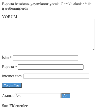
E-posta hesabınız yayımlanmayacak.
Gerekli alanlar
*
ile
işaretlenmişlerdir
YORUM
İsim
*
E-posta
*
İnternet sitesi
Arama:
Son Eklenenler