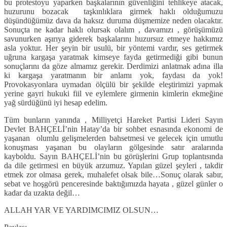
bu protestoyu yaparken başkalarının güvenliğini tehlikeye atacak,
huzurunu bozacak taşkınlıklara girmek haklı olduğumuzu
düşündüğümüz dava da haksız duruma düşmemize neden olacaktır.
Sonuçta ne kadar haklı olursak olalım , davamızı , görüşümüzü
savunurken aşırıya giderek başkalarını huzursuz etmeye hakkımız
asla yoktur. Her şeyin bir usulü, bir yöntemi vardır, ses getirmek
uğruna kargaşa yaratmak kimseye fayda getirmediği gibi bunun
sonuçlarını da göze almamız gerekir. Derdimizi anlatmak adına illa
ki kargaşa yaratmanın bir anlamı yok, faydası da yok!
Provokasyonlara uymadan ölçülü bir şekilde eleştirimizi yapmak
yerine gayri hukuki fiil ve eylemlere girmenin kimlerin ekmeğine
yağ sürdüğünü iyi hesap edelim.
Tüm bunların yanında , Milliyetçi Hareket Partisi Lideri Sayın
Devlet BAHÇELİ’nin Hatay’da bir sohbet esnasında ekonomi de
yaşanan olumlu gelişmelerden bahsetmesi ve gelecek için umutlu
konuşması yaşanan bu olayların gölgesinde satır aralarında
kayboldu. Sayın BAHÇELİ’nin bu görüşlerini Grup toplantısında
da dile getirmesi en büyük arzumuz. Yapılan güzel şeyleri , takdir
etmek zor olmasa gerek, muhalefet olsak bile…Sonuç olarak sabır,
sebat ve hoşgörü penceresinde baktığımızda hayata , güzel günler o
kadar da uzakta değil…
ALLAH YAR VE YARDIMCIMIZ OLSUN…