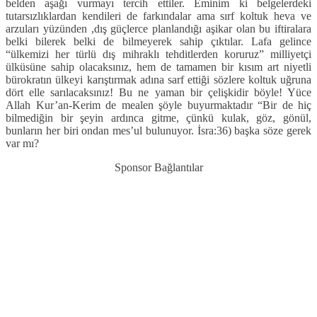
belden aşağı vurmayı tercih ettiler. Eminim ki belgelerdeki
tutarsızlıklardan kendileri de farkındalar ama sırf koltuk heva ve
arzuları yüzünden ,dış güçlerce planlandığı aşikar olan bu iftiralara
belki bilerek belki de bilmeyerek sahip çıktılar. Lafa gelince
“ülkemizi her türlü dış mihraklı tehditlerden koruruz” milliyetçi
ülküsüne sahip olacaksınız, hem de tamamen bir kısım art niyetli
bürokratın ülkeyi karıştırmak adına sarf ettiği sözlere koltuk uğruna
dört elle sarılacaksınız! Bu ne yaman bir çelişkidir böyle! Yüce
Allah Kur’an-Kerim de mealen şöyle buyurmaktadır “Bir de hiç
bilmediğin bir şeyin ardınca gitme, çünkü kulak, göz, gönül,
bunların her biri ondan mes’ul bulunuyor. İsra:36) başka söze gerek
var mı?
Sponsor Bağlantılar