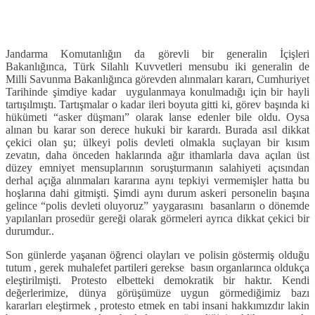
Jandarma Komutanlığın da görevli bir generalin İçişleri
Bakanlığınca, Türk Silahlı Kuvvetleri mensubu iki generalin de
Milli Savunma Bakanlığınca görevden alınmaları kararı, Cumhuriyet
Tarihinde şimdiye kadar uygulanmaya konulmadığı için bir hayli
tartışılmıştı. Tartışmalar o kadar ileri boyuta gitti ki, görev başında ki
hükümeti “asker düşmanı” olarak lanse edenler bile oldu. Oysa
alınan bu karar son derece hukuki bir karardı. Burada asıl dikkat
çekici olan şu; ülkeyi polis devleti olmakla suçlayan bir kısım
zevatın, daha önceden haklarında ağır ithamlarla dava açılan üst
düzey emniyet mensuplarının soruşturmanın salahiyeti açısından
derhal açığa alınmaları kararına aynı tepkiyi vermemişler hatta bu
hoşlarına dahi gitmişti. Şimdi aynı durum askeri personelin başına
gelince “polis devleti oluyoruz” yaygarasını basanların o dönemde
yapılanları prosedür gereği olarak görmeleri ayrıca dikkat çekici bir
durumdur..
Son günlerde yaşanan öğrenci olayları ve polisin göstermiş olduğu
tutum , gerek muhalefet partileri gerekse basın organlarınca oldukça
eleştirilmişti. Protesto elbetteki demokratik bir haktır. Kendi
değerlerimize, dünya görüşümüze uygun görmediğimiz bazı
kararları eleştirmek , protesto etmek en tabi insani hakkımızdır lakin