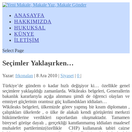
ANASAYFA
HAKKIMIZDA
HUKUKSAL
KÜNYE
İLETİŞİM
Select Page
Seçimler Yaklaşırken…
Yazar:
frkonalan
|
8 Ara 2010
|
Siyaset
|
0
|
Türkiye’de gündem o kadar hızlı değişiyor ki… özellikle genel
seçimlere yaklaşıldığı zamanlarda. Wikileaks belgeleri, Generallerin
bakanlık kararlarıyla açığa alınması şimdi de öğrenci olayları ve
emniyet güçlerinin orantısız güç kullandıkları iddiaları…
Wikileaks belgeleri, ülkemizde görev yapmış bir kısım diplomatın ,
çalıştıkları ülkelerde , o ülke ile alakalı kendi görüşlerini merkezi
hükümetlerine verdikleri raporlardan oluşmaktadır. Tamamen
bireysel görüşe dayalı , gerçekliği kanıtlanmamış iddiaları maalesef
muhalefet partilerimiz(özellikle CHP) kullanarak tabiri caizse