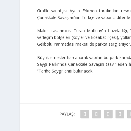
Grafik sanatçısı Aydın Erkmen tarafından resm
Çanakkale Savaşları’nın Türkçe ve yabancı dillerde anl
Maket tasarımcısı Turan Mutluay’ın hazırladığı, Tü
yerleşim bölgeleri (köyler ve Eceabat ilçesi), yoll
Gelibolu Yarımadası maketi de parkta sergileniyor
Büyük emekler harcanarak yapılan bu park karadan
Saygı Parkı”nda Çanakkale Savaşını tasvir eden fig
“Tarihe Saygı” anıtı bulunacak.
PAYLAŞ: