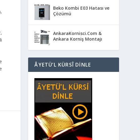
Beko Kombi E03 Hatası ve
,
Çözümü
r,
AnkaraKornisci.Com &
Ankara Korniş Montajı
li
e
ÂYETÜ’L KÜRSÎ DINLE
e