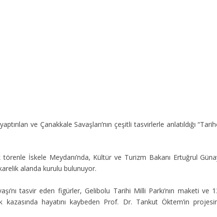
tırılan ve Çanakkale Savaşları’nın çeşitli tasvirlerle anlatıldığı “Tari
k törenle İskele Meydanı’nda, Kültür ve Turizm Bakanı Ertuğrul Güna
karelik alanda kurulu bulunuyor.
’nı tasvir eden figürler, Gelibolu Tarihi Milli Parkı’nın maketi ve 1
afik kazasında hayatını kaybeden Prof. Dr. Tankut Öktem’in projesin