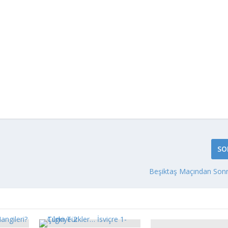
SO
Beşiktaş Maçından Sonr