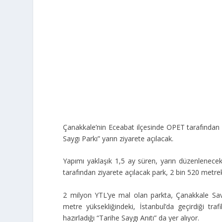
Çanakkale’nin Eceabat ilçesinde OPET tarafından yap
Saygı Parkı” yarın ziyarete açılacak.
Yapımı yaklaşık 1,5 ay süren, yarın düzenlenece
tarafından ziyarete açılacak park, 2 bin 520 metre
2 milyon YTL’ye mal olan parkta, Çanakkale Savaşı
metre yüksekliğindeki, İstanbul’da geçirdiği tr
hazırladığı “Tarihe Saygı Anıtı” da yer alıyor.