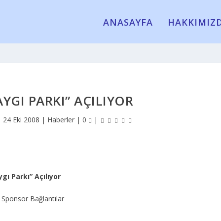
ANASAYFA
HAKKIMIZ
AYGI PARKI” AÇILIYOR
|
24 Eki 2008
|
Haberler
|
0
|
gı Parkı” Açılıyor
Sponsor Bağlantılar