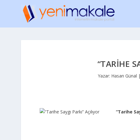
“TARIHE S
Yazar:
Hasan Günal
“Tarihe Say