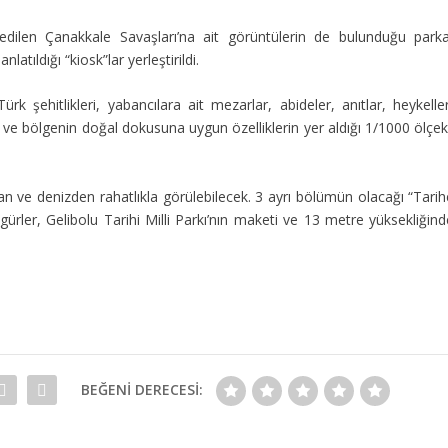
edilen Çanakkale Savaşları’na ait görüntülerin de bulunduğu parka
atıldığı “kiosk”lar yerleştirildi.
rk şehitlikleri, yabancılara ait mezarlar, abideler, anıtlar, heykelle
ar ve bölgenin doğal dokusuna uygun özelliklerin yer aldığı 1/1000 ölçek
.
 ve denizden rahatlıkla görülebilecek. 3 ayrı bölümün olacağı “Tarih
ürler, Gelibolu Tarihi Milli Parkı’nın maketi ve 13 metre yüksekliğind
BEĞENI DERECESI: