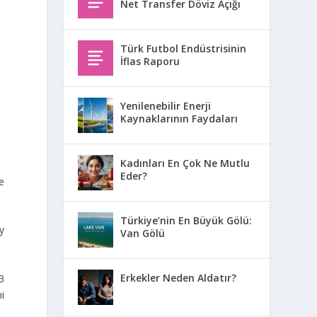
Net Transfer Döviz Açığı
Türk Futbol Endüstrisinin
İflas Raporu
Yenilenebilir Enerji
Kaynaklarının Faydaları
Kadınları En Çok Ne Mutlu
Eder?
he
Türkiye’nin En Büyük Gölü:
y
Van Gölü
Erkekler Neden Aldatır?
3
i