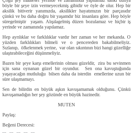
Çoğu şey maalesef yerinde ve zamanında yapılamaz sanki dünya
böyle bir şeye izin vermeyecekmiş gibidir ve öyle de olur. Hep bir
aksilik bitiverir yanımızda, aksilikler hayatımızın bir parçasıdır
çünkü ve bu daha doğru bir yaşamdır biz insanlara göre. Hep böyle
süregelmiştir yaşam. Alışılagelmiş düzen bozulamaz ve hiçbir iş
yerinde ve zamanında yapılamaz.
Hep ayrılıklar ve farklılıklar vardır her zaman ve her mekanda. O
yüzden farklılıkları bilmeli ve o pencereden bakabilmeliyiz.
Sızlanıp, öfkelenmek yerine, var olan sıkıntının bizi hangi güzelliğe
ulaştırabileceğini düşünmeliyiz.
Bazen bir şeye karşı emellerinin olması güzeldir, zira bu sevinmen
için sana oynanan güzel bir oyundur. Sen ona kavuştuğunda
yaşayacağın mutluluğu bilsen daha da isterdin emellerine uzun bir
süre ulaşmamayı.
Sen de bilirdin en büyük aşkın kavuşamamak olduğunu. Çünkü
kavuşamadığın her şey gözünde en büyük hazinedir.
MUTEN
Paylaş:
Beğeni Derecesi: