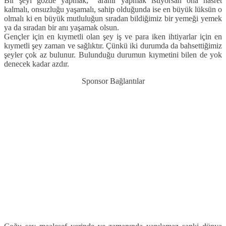
Bir şeyi gözde yapmak, aranır yapmak istiyorsan ona hasret
kalmalı, onsuzluğu yaşamalı, sahip olduğunda ise en büyük lüksün o
olmalı ki en büyük mutluluğun sıradan bildiğimiz bir yemeği yemek
ya da sıradan bir anı yaşamak olsun.
Gençler için en kıymetli olan şey iş ve para iken ihtiyarlar için en
kıymetli şey zaman ve sağlıktır. Çünkü iki durumda da bahsettiğimiz
şeyler çok az bulunur. Bulunduğu durumun kıymetini bilen de yok
denecek kadar azdır.
Sponsor Bağlantılar