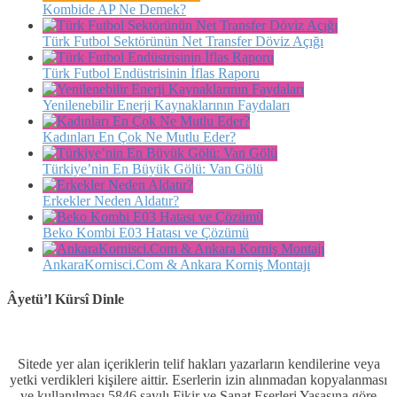
Kombide AP Ne Demek?
Türk Futbol Sektörünün Net Transfer Döviz Açığı
Türk Futbol Endüstrisinin İflas Raporu
Yenilenebilir Enerji Kaynaklarının Faydaları
Kadınları En Çok Ne Mutlu Eder?
Türkiye’nin En Büyük Gölü: Van Gölü
Erkekler Neden Aldatır?
Beko Kombi E03 Hatası ve Çözümü
AnkaraKornisci.Com & Ankara Korniş Montajı
Âyetü’l Kürsî Dinle
Sitede yer alan içeriklerin telif hakları yazarların kendilerine veya
yetki verdikleri kişilere aittir. Eserlerin izin alınmadan kopyalanması
ve kullanılması 5846 sayılı Fikir ve Sanat Eserleri Yasasına göre