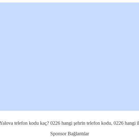
 Yalova telefon kodu kaç? 0226 hangi şehrin telefon kodu, 0226 hangi il
Sponsor Bağlantılar