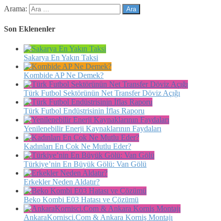
Arama:
Son Eklenenler
Sakarya En Yakın Taksi
Kombide AP Ne Demek?
Türk Futbol Sektörünün Net Transfer Döviz Açığı
Türk Futbol Endüstrisinin İflas Raporu
Yenilenebilir Enerji Kaynaklarının Faydaları
Kadınları En Çok Ne Mutlu Eder?
Türkiye’nin En Büyük Gölü: Van Gölü
Erkekler Neden Aldatır?
Beko Kombi E03 Hatası ve Çözümü
AnkaraKornisci.Com & Ankara Korniş Montajı