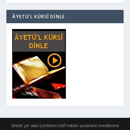
ÂYETÜ’L KÜRSÎ DINLE
Sitede yer alan içeriklerin telif hakları yazarların kendilerine