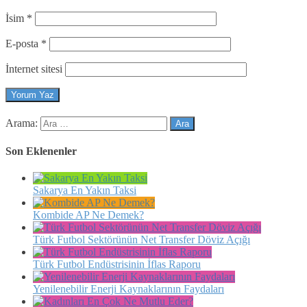
İsim
*
E-posta
*
İnternet sitesi
Arama:
Son Eklenenler
Sakarya En Yakın Taksi
Kombide AP Ne Demek?
Türk Futbol Sektörünün Net Transfer Döviz Açığı
Türk Futbol Endüstrisinin İflas Raporu
Yenilenebilir Enerji Kaynaklarının Faydaları