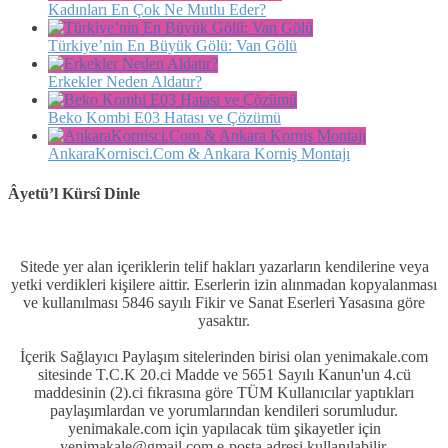
Kadınları En Çok Ne Mutlu Eder?
Türkiye’nin En Büyük Gölü: Van Gölü
Erkekler Neden Aldatır?
Beko Kombi E03 Hatası ve Çözümü
AnkaraKornisci.Com & Ankara Korniş Montajı
Âyetü’l Kürsî Dinle
Sitede yer alan içeriklerin telif hakları yazarların kendilerine veya
yetki verdikleri kişilere aittir. Eserlerin izin alınmadan kopyalanması
ve kullanılması 5846 sayılı Fikir ve Sanat Eserleri Yasasına göre
yasaktır.
İçerik Sağlayıcı Paylaşım sitelerinden birisi olan yenimakale.com
sitesinde T.C.K 20.ci Madde ve 5651 Sayılı Kanun'un 4.cü
maddesinin (2).ci fıkrasına göre TÜM Kullanıcılar yaptıkları
paylaşımlardan ve yorumlarından kendileri sorumludur.
yenimakale.com için yapılacak tüm şikayetler için
yenimakale@gmail.com e-posta adresi kullanılabilir.