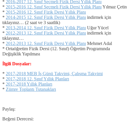
*
2016-2017 12. Sınıf Seçmeli Fizik Dersi Yıllık Planı
*
2015-2016 12. Sınıf Seçmeli Fizik Dersi Yıllık Planı
Yılmaz Çetin
*
2015-2016 12. Sınıf Fizik Dersi Yıllık Planı
*
2014-2015 12. Sınıf Fizik Dersi Yıllık Planı
indirmek için
tıklayınız… (2 saat ve 3 saatlik)
*
2013-2014 12. Sınıf Fizik Dersi Yıllık Planı
Uğur Yücel
*
2012-2013 12. Sınıf Fizik Dersi Yıllık Planı
indirmek için
tıklayınız…
*
2012-2013 12. Sınıf Fizik Dersi Yıllık Planı
Mehmet Adal
* Ortaöğretim Fizik Dersi (12. Sınıf) Öğretim Programında
Değişiklik Yapılması
İlgili Dosyalar:
*
2017-2018 MEB İş Günü Takvimi, Çalışma Takvimi
*
2017-2018 12. Sınıf Yıllık Planları
*
2017-2018 Yıllık Planları
*
Zümre Toplantı Tutanakları
Paylaş:
Beğeni Derecesi: