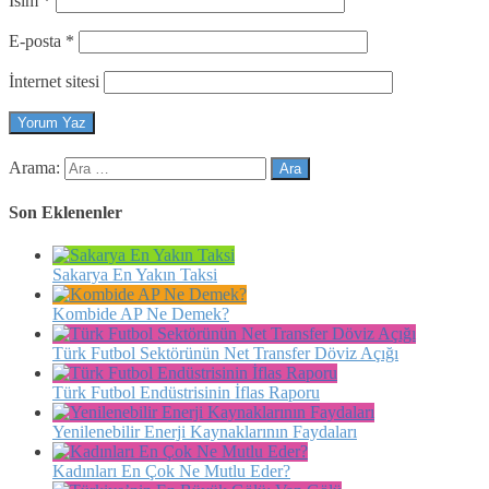
İsim
*
E-posta
*
İnternet sitesi
Arama:
Son Eklenenler
Sakarya En Yakın Taksi
Kombide AP Ne Demek?
Türk Futbol Sektörünün Net Transfer Döviz Açığı
Türk Futbol Endüstrisinin İflas Raporu
Yenilenebilir Enerji Kaynaklarının Faydaları
Kadınları En Çok Ne Mutlu Eder?