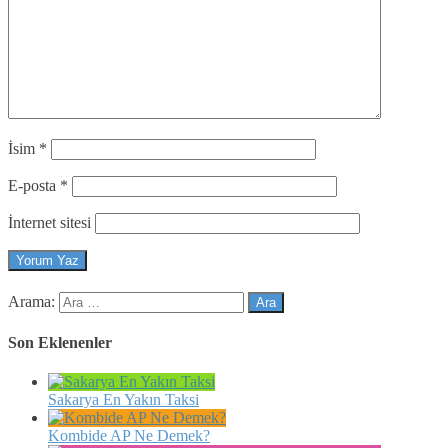
İsim
*
E-posta
*
İnternet sitesi
Arama:
Son Eklenenler
Sakarya En Yakın Taksi
Kombide AP Ne Demek?