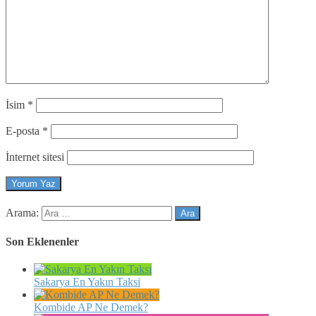
İsim
*
E-posta
*
İnternet sitesi
Arama:
Son Eklenenler
Sakarya En Yakın Taksi
Kombide AP Ne Demek?