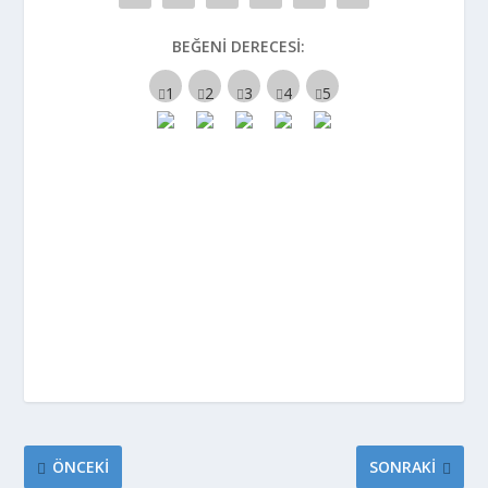
BEĞENI DERECESI:
ÖNCEKI
SONRAKI