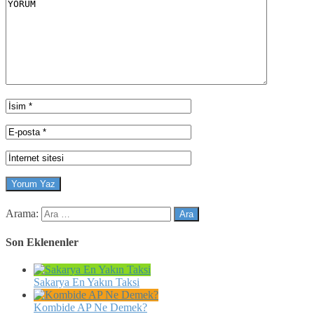
Arama:
Son Eklenenler
Sakarya En Yakın Taksi
Kombide AP Ne Demek?