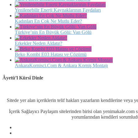
Yenilenebilir Enerji Kaynaklarının Faydaları
Kadınları En Çok Ne Mutlu Eder?
Türkiye’nin En Büyük Gölü: Van Gölü
Erkekler Neden Aldatır?
Beko Kombi E03 Hatası ve Çözümü
AnkaraKornisci.Com & Ankara Korniş Montajı
Âyetü’l Kürsî Dinle
Sitede yer alan içeriklerin telif hakları yazarların kendilerine veya y
İçerik Sağlayıcı Paylaşım sitelerinden birisi olan yenimakale.com
yorumlarından kendileri sorumludu