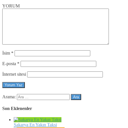
YORUM
İsim
*
E-posta
*
İnternet sitesi
Arama:
Son Eklenenler
Sakarya En Yakın Taksi