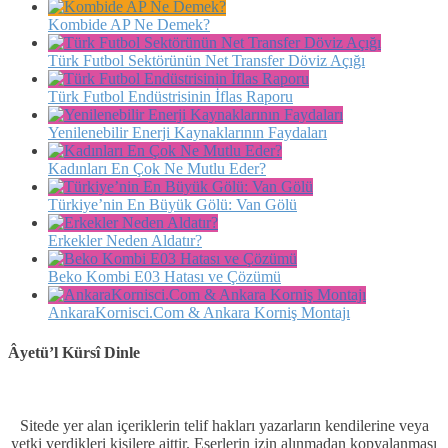
Kombide AP Ne Demek?
Türk Futbol Sektörünün Net Transfer Döviz Açığı
Türk Futbol Endüstrisinin İflas Raporu
Yenilenebilir Enerji Kaynaklarının Faydaları
Kadınları En Çok Ne Mutlu Eder?
Türkiye’nin En Büyük Gölü: Van Gölü
Erkekler Neden Aldatır?
Beko Kombi E03 Hatası ve Çözümü
AnkaraKornisci.Com & Ankara Korniş Montajı
Âyetü’l Kürsî Dinle
Sitede yer alan içeriklerin telif hakları yazarların kendilerine veya
yetki verdikleri kişilere aittir. Eserlerin izin alınmadan kopyalanması