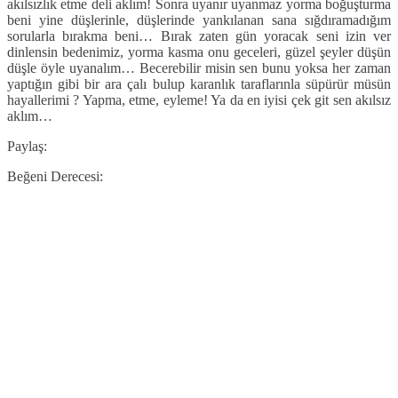
akılsızlık etme deli aklım! Sonra uyanır uyanmaz yorma boğuşturma
beni yine düşlerinle, düşlerinde yankılanan sana sığdıramadığım
sorularla bırakma beni… Bırak zaten gün yoracak seni izin ver
dinlensin bedenimiz, yorma kasma onu geceleri, güzel şeyler düşün
düşle öyle uyanalım… Becerebilir misin sen bunu yoksa her zaman
yaptığın gibi bir ara çalı bulup karanlık taraflarınla süpürür müsün
hayallerimi ? Yapma, etme, eyleme! Ya da en iyisi çek git sen akılsız
aklım…
Paylaş:
Beğeni Derecesi: