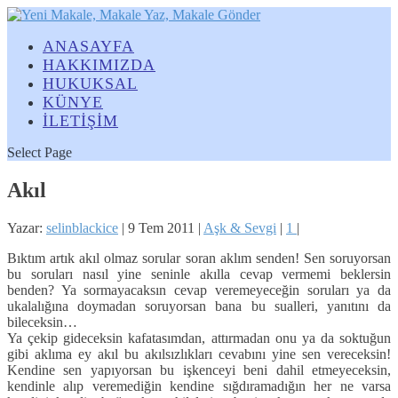
ANASAYFA
HAKKIMIZDA
HUKUKSAL
KÜNYE
İLETİŞİM
Select Page
Akıl
Yazar:
selinblackice
|
9 Tem 2011
|
Aşk & Sevgi
|
1
|
Bıktım artık akıl olmaz sorular soran aklım senden! Sen soruyorsan
bu soruları nasıl yine seninle akılla cevap vermemi beklersin
benden? Ya sormayacaksın cevap veremeyeceğin soruları ya da
ukalalığına doymadan soruyorsan bana bu sualleri, yanıtını da
bileceksin…
Ya çekip gideceksin kafatasımdan, attırmadan onu ya da soktuğun
gibi aklıma ey akıl bu akılsızlıkları cevabını yine sen vereceksin!
Kendine sen yapıyorsan bu işkenceyi beni dahil etmeyeceksin,
kendinle alıp veremediğin kendine sığdıramadığın her ne varsa