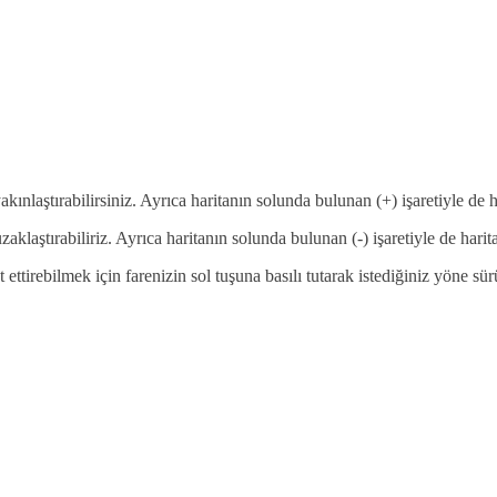
 yakınlaştırabilirsiniz. Ayrıca haritanın solunda bulunan (+) işaretiyle d
uzaklaştırabiliriz. Ayrıca haritanın solunda bulunan (-) işaretiyle de ha
 ettirebilmek için farenizin sol tuşuna basılı tutarak istediğiniz yöne sü