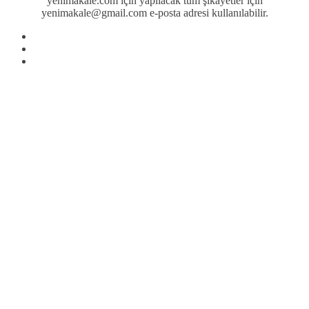
yenimakale.com için yapılacak tüm şikayetler için
yenimakale@gmail.com e-posta adresi kullanılabilir.