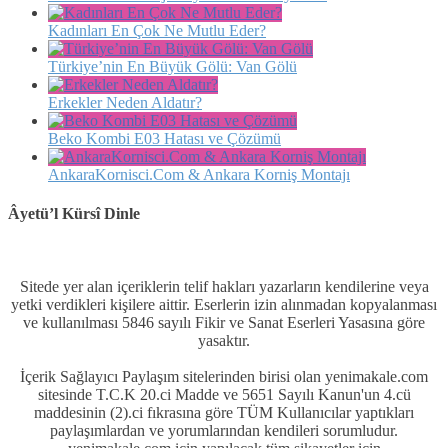
Kadınları En Çok Ne Mutlu Eder?
Türkiye’nin En Büyük Gölü: Van Gölü
Erkekler Neden Aldatır?
Beko Kombi E03 Hatası ve Çözümü
AnkaraKornisci.Com & Ankara Korniş Montajı
Âyetü’l Kürsî Dinle
Sitede yer alan içeriklerin telif hakları yazarların kendilerine veya
yetki verdikleri kişilere aittir. Eserlerin izin alınmadan kopyalanması
ve kullanılması 5846 sayılı Fikir ve Sanat Eserleri Yasasına göre
yasaktır.
İçerik Sağlayıcı Paylaşım sitelerinden birisi olan yenimakale.com
sitesinde T.C.K 20.ci Madde ve 5651 Sayılı Kanun'un 4.cü
maddesinin (2).ci fıkrasına göre TÜM Kullanıcılar yaptıkları
paylaşımlardan ve yorumlarından kendileri sorumludur.