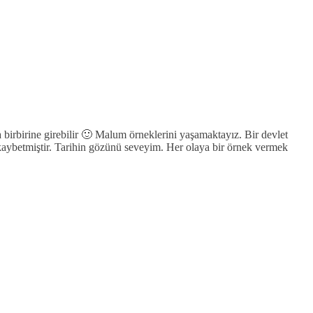
 birbirine girebilir 🙂 Malum örneklerini yaşamaktayız. Bir devlet
ı kaybetmiştir. Tarihin gözünü seveyim. Her olaya bir örnek vermek