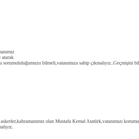
amanımız
 atarak
şı sorumululuğumuzu bilmeli,vatanımıza sahip çıkmalıyız..Geçmişini 
an askerler,kahramanımız olan Mustafa Kemal Atatürk,vatanımızı korumuş
alıyız.