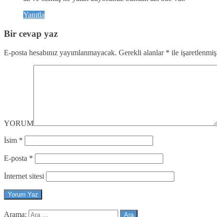
Yanıtla
Bir cevap yaz
E-posta hesabınız yayımlanmayacak.
Gerekli alanlar
*
ile işaretlenmiş
YORUM
İsim
*
E-posta
*
İnternet sitesi
Arama: