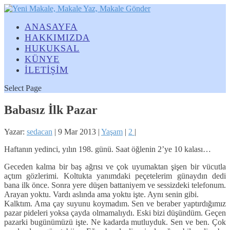
ANASAYFA
HAKKIMIZDA
HUKUKSAL
KÜNYE
İLETİŞİM
Select Page
Babasız İlk Pazar
Yazar:
sedacan
|
9 Mar 2013
|
Yaşam
|
2
|
Haftanın yedinci, yılın 198. günü. Saat öğlenin 2’ye 10 kalası…
Geceden kalma bir baş ağrısı ve çok uyumaktan şişen bir vücutla
açtım gözlerimi. Koltukta yanımdaki peçetelerim günaydın dedi
bana ilk önce. Sonra yere düşen battaniyem ve sessizdeki telefonum.
Arayan yoktu. Vardı aslında ama yoktu işte. Aynı senin gibi.
Kalktım. Ama çay suyunu koymadım. Sen ve beraber yaptırdığımız
pazar pideleri yoksa çayda olmamalıydı. Eski bizi düşündüm. Geçen
pazarki bugünümüzü işte. Ne kadarda mutluyduk. Sen ve ben. Çok