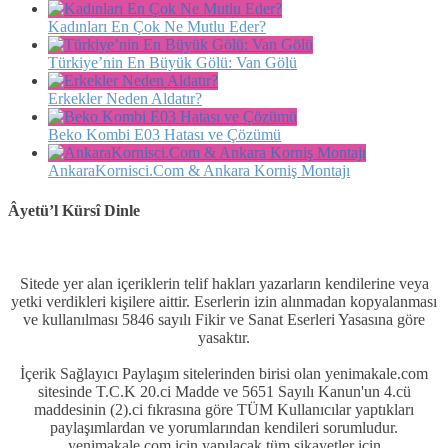
Kadınları En Çok Ne Mutlu Eder?
Türkiye’nin En Büyük Gölü: Van Gölü
Erkekler Neden Aldatır?
Beko Kombi E03 Hatası ve Çözümü
AnkaraKornisci.Com & Ankara Korniş Montajı
Âyetü’l Kürsî Dinle
Sitede yer alan içeriklerin telif hakları yazarların kendilerine veya
yetki verdikleri kişilere aittir. Eserlerin izin alınmadan kopyalanması
ve kullanılması 5846 sayılı Fikir ve Sanat Eserleri Yasasına göre
yasaktır.
İçerik Sağlayıcı Paylaşım sitelerinden birisi olan yenimakale.com
sitesinde T.C.K 20.ci Madde ve 5651 Sayılı Kanun'un 4.cü
maddesinin (2).ci fıkrasına göre TÜM Kullanıcılar yaptıkları
paylaşımlardan ve yorumlarından kendileri sorumludur.
yenimakale.com için yapılacak tüm şikayetler için