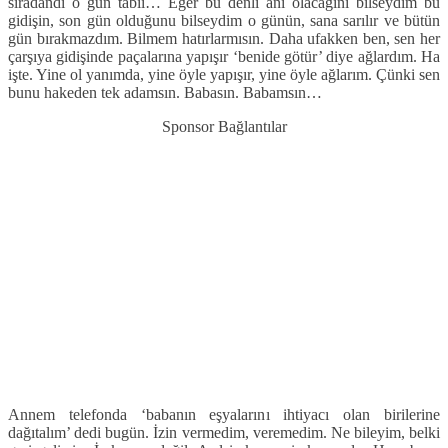
sıradandı o gün tabii… Eğer bu denli ani olacağını bilseydim bu
gidişin, son gün olduğunu bilseydim o günün, sana sarılır ve bütün
gün bırakmazdım. Bilmem hatırlarmısın. Daha ufakken ben, sen her
çarşıya gidişinde paçalarına yapışır ‘benide götür’ diye ağlardım. Ha
işte. Yine ol yanımda, yine öyle yapışır, yine öyle ağlarım. Çünki sen
bunu hakeden tek adamsın. Babasın. Babamsın…
Sponsor Bağlantılar
Annem telefonda ‘babanın eşyalarını ihtiyacı olan birilerine
dağıtalım’ dedi bugün. İzin vermedim, veremedim. Ne bileyim, belki