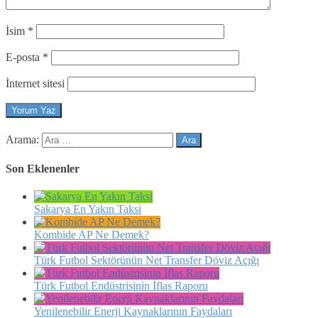
İsim
*
E-posta
*
İnternet sitesi
Arama:
Son Eklenenler
Sakarya En Yakın Taksi
Kombide AP Ne Demek?
Türk Futbol Sektörünün Net Transfer Döviz Açığı
Türk Futbol Endüstrisinin İflas Raporu
Yenilenebilir Enerji Kaynaklarının Faydaları