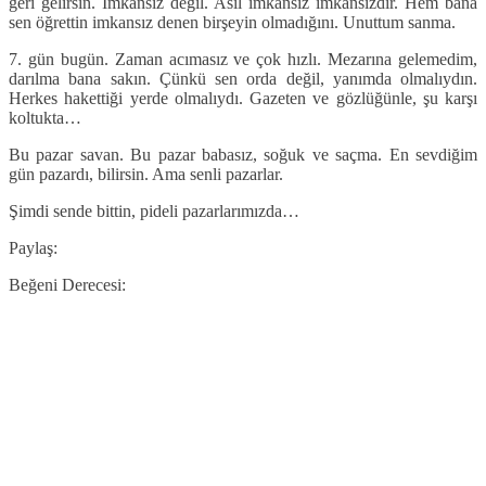
geri gelirsin. İmkansız değil. Asıl imkansız imkansızdır. Hem bana
sen öğrettin imkansız denen birşeyin olmadığını. Unuttum sanma.
7. gün bugün. Zaman acımasız ve çok hızlı. Mezarına gelemedim,
darılma bana sakın. Çünkü sen orda değil, yanımda olmalıydın.
Herkes hakettiği yerde olmalıydı. Gazeten ve gözlüğünle, şu karşı
koltukta…
Bu pazar savan. Bu pazar babasız, soğuk ve saçma. En sevdiğim
gün pazardı, bilirsin. Ama senli pazarlar.
Şimdi sende bittin, pideli pazarlarımızda…
Paylaş:
Beğeni Derecesi: