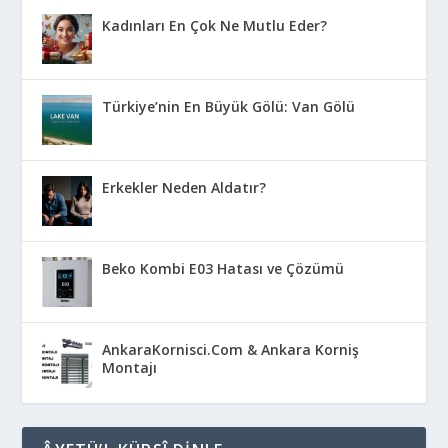
Kadınları En Çok Ne Mutlu Eder?
Türkiye’nin En Büyük Gölü: Van Gölü
Erkekler Neden Aldatır?
Beko Kombi E03 Hatası ve Çözümü
AnkaraKornisci.Com & Ankara Korniş
Montajı