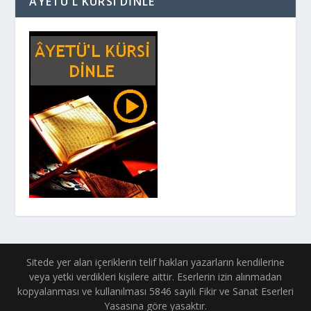
ÂYETÜ’L KÜRSÎ DINLE
Sitede yer alan içeriklerin telif hakları yazarların kendilerine
veya yetki verdikleri kişilere aittir. Eserlerin izin alınmadan
kopyalanması ve kullanılması 5846 sayılı Fikir ve Sanat Eserleri
Yasasına göre yasaktır.