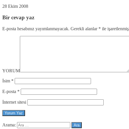
28 Ekim 2008
Bir cevap yaz
E-posta hesabınız yayımlanmayacak.
Gerekli alanlar
*
ile işaretlenmiş
YORUM
İsim
*
E-posta
*
İnternet sitesi
Arama: