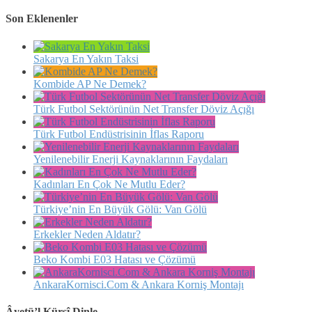
Son Eklenenler
Sakarya En Yakın Taksi
Kombide AP Ne Demek?
Türk Futbol Sektörünün Net Transfer Döviz Açığı
Türk Futbol Endüstrisinin İflas Raporu
Yenilenebilir Enerji Kaynaklarının Faydaları
Kadınları En Çok Ne Mutlu Eder?
Türkiye’nin En Büyük Gölü: Van Gölü
Erkekler Neden Aldatır?
Beko Kombi E03 Hatası ve Çözümü
AnkaraKornisci.Com & Ankara Korniş Montajı
Âyetü’l Kürsî Dinle