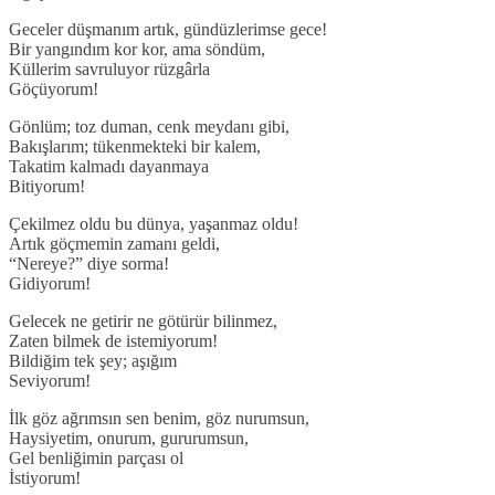
Geceler düşmanım artık, gündüzlerimse gece!
Bir yangındım kor kor, ama söndüm,
Küllerim savruluyor rüzgârla
Göçüyorum!
Gönlüm; toz duman, cenk meydanı gibi,
Bakışlarım; tükenmekteki bir kalem,
Takatim kalmadı dayanmaya
Bitiyorum!
Çekilmez oldu bu dünya, yaşanmaz oldu!
Artık göçmemin zamanı geldi,
“Nereye?” diye sorma!
Gidiyorum!
Gelecek ne getirir ne götürür bilinmez,
Zaten bilmek de istemiyorum!
Bildiğim tek şey; aşığım
Seviyorum!
İlk göz ağrımsın sen benim, göz nurumsun,
Haysiyetim, onurum, gururumsun,
Gel benliğimin parçası ol
İstiyorum!