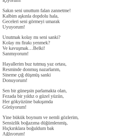
İçiyorum!
Sakın seni unuttum falan zannetme!
Kalbim aşkınla dopdolu hala,
Geceleri seni görmeyi umarak
Uyuyorum!
Unutmak kolay mı seni sanki?
Kolay mı firakı yenmek?
Ve kavuşmak…Belki!
Sanmıyorum!
Hayallerim buz tutmuş yaz ortası,
Resminde donmuş nazarlarım,
Sineme çığ düşmüş sanki
Donuyorum!
Sen bir güneşsin parlamakta olan,
Fezada bir yıldız o güzel yüzün,
Her gökyüzüne bakışımda
Görüyorum!
Yine bükük boynum ve nemli gözlerim,
Sensizlik boğazıma düğümlenmiş,
Hıçkırıklara boğuldum bak
Ağlıyorum!