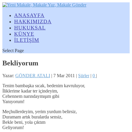
ANASAYFA
HAKKIMIZDA
HUKUKSAL
KÜNYE
İLETİŞİM
Select Page
Bekliyorum
Yazar:
GÖNDER ATALI
|
7 Mar 2011
|
Şiirler
|
0
|
Tenim bambaşka sıcak, bedenim kavruluyor,
İliklerime kadar ter içindeyim,
Cehennem narındaymışım gibi
Yanıyorum!
Meçhullerdeyim, yerim yurdum belirsiz,
Duramam artık buralarda sensiz,
Bekle beni, yola çıktım
Geliyorum!