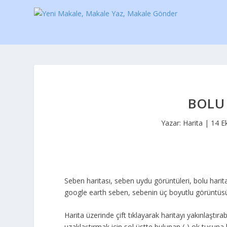
BOLU 
Yazar:
Harita
|
14 E
Seben haritası, seben uydu görüntüleri, bolu harit
google earth seben, sebenin üç boyutlu görüntüsü
Harita üzerinde çift tıklayarak haritayı yakınlaştırabi
uzaklaştırmak için sol üstte bulunan (-) ok tuşuna b