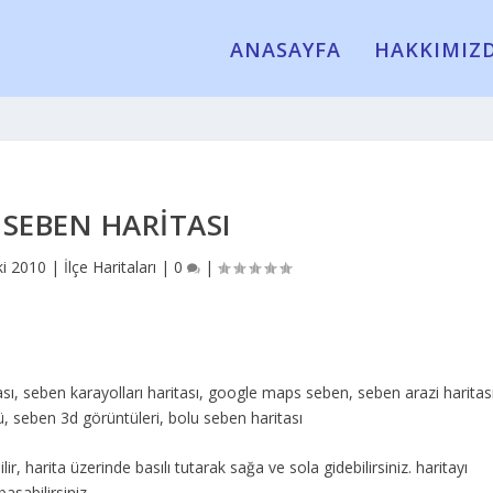
ANASAYFA
HAKKIMIZ
SEBEN HARITASI
ki 2010
|
İlçe Haritaları
|
0
|
ası, seben karayolları haritası, google maps seben, seben arazi haritası
, seben 3d görüntüleri, bolu seben haritası
lir, harita üzerinde basılı tutarak sağa ve sola gidebilirsiniz. haritayı
asabilirsiniz.