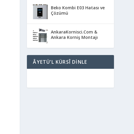
Beko Kombi E03 Hatası ve
Çözümü
AnkaraKornisci.Com &
Ankara Korniş Montajı
ÂYETÜ’L KÜRSÎ DINLE