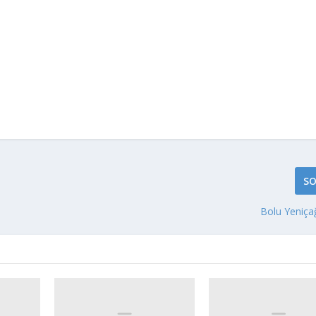
SO
Bolu Yeniça