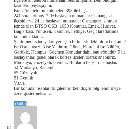
İlçelere ait telefon numaraları belirtmişsiniz. Ben bildiğim
kısımları paylaşayım.
Bursa’nın telefon kulübeleri 398 ile başlar.
241 soran olmuş. 2 ile başlayan numaralar Osmangazi
ilçesidir ve 24 ile başlayan numaralar Osmangazi sınırları
içinde olan BTSO OSB, 1050 Konutlar, Emek, Hüriyet,
Bağlarbaşı, Yunuseli, Hamitler, Fethiye, Geçit taraflarında
kulanılmaktadır.
Şehir merkezine yakın yerleşim birimlerindeki birinci rakam 2
ise Osmangazi, 3 ise Yıldırım, Gürsu, Kestel, 4 ise Nilüfer,
Görükle, Kampüs, Göçmen Konutlar dahil batı yönüdür. 5 ile
başlayanları genel olarak körfez ilçeleri olarak anabiliriz.
Mudanya, Güzelyalı, Gemlik. Bunların hepsi 5 ile başlar.
54 Mudanya, Bademli
55 Güzelyalı
51 Gemlik
Vs.vs..
Bir konuda insanları bilgilendirirken doğru bilgilendirmeye
özen göstermelisiniz.
Yanıtla