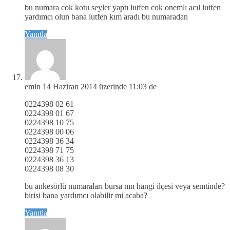
bu numara cok kotu seyler yaptı lutfen cok onemlı acıl lutfen
yardımcı olun bana lutfen kım aradı bu numaradan
Yanıtla
emin
14 Haziran 2014 üzerinde 11:03 de
0224398 02 61
0224398 01 67
0224398 10 75
0224398 00 06
0224398 36 34
0224398 71 75
0224398 36 13
0224398 08 30
bu ankesörlü numaraları bursa nın hangi ilçesi veya semtinde?
birisi bana yardımcı olabilir mi acaba?
Yanıtla