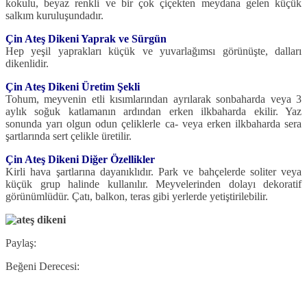
kokulu, beyaz renkli ve bir çok çiçekten mey­dana gelen küçük
salkım kuruluşundadır.
Çin Ateş Dikeni Yaprak ve Sürgün
Hep yeşil yaprakları küçük ve yuvarlağımsı görünüşte, dalları
dikenlidir.
Çin Ateş Dikeni Üretim Şekli
Tohum, meyvenin etli kısımlarından ayrılarak sonbaharda veya 3
aylık soğuk katla­manın ardından erken ilkbaharda ekilir. Yaz
sonunda yarı olgun odun çeliklerle ca- veya erken ilkbaharda sera
şartlarında sert çelikle üretilir.
Çin Ateş Dikeni Diğer Özellikler
Kirli hava şartlarına dayanıklıdır. Park ve bahçelerde soliter veya
küçük grup halinde kullanılır. Meyvelerinden dolayı dekoratif
görünümlüdür. Çatı, balkon, teras gibi yerlerde yetiştirilebilir.
Paylaş:
Beğeni Derecesi: