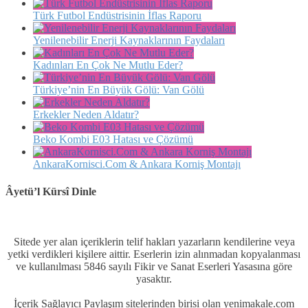
Türk Futbol Endüstrisinin İflas Raporu
Yenilenebilir Enerji Kaynaklarının Faydaları
Kadınları En Çok Ne Mutlu Eder?
Türkiye’nin En Büyük Gölü: Van Gölü
Erkekler Neden Aldatır?
Beko Kombi E03 Hatası ve Çözümü
AnkaraKornisci.Com & Ankara Korniş Montajı
Âyetü’l Kürsî Dinle
Sitede yer alan içeriklerin telif hakları yazarların kendilerine veya
yetki verdikleri kişilere aittir. Eserlerin izin alınmadan kopyalanması
ve kullanılması 5846 sayılı Fikir ve Sanat Eserleri Yasasına göre
yasaktır.
İçerik Sağlayıcı Paylaşım sitelerinden birisi olan yenimakale.com