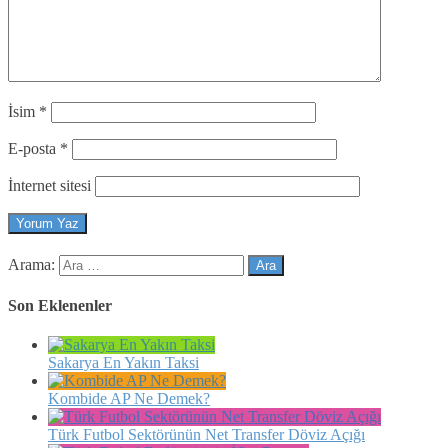
İsim
*
E-posta
*
İnternet sitesi
Arama:
Son Eklenenler
Sakarya En Yakın Taksi
Kombide AP Ne Demek?
Türk Futbol Sektörünün Net Transfer Döviz Açığı