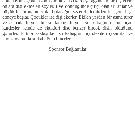
anda taşarak çıkan Gök Gürültüsü iki kardeşe ağzından bir diş verir;
onlara dişi ekmeleri söyler. Eve döndüğünde çiftçi olanları anlar ve
büyük bir fırtınanın vuku bulacağını sezerek demirden bir gemi inşa
etmeye başlar. Çocuklar ise dişi ekerler. Ekilen yerden bir asma türer
ve asmada büyük bir su kabağı büyür. Su kabağının içini açan
kardeşler, içinde de ektikleri dişe benzer birçok dişin olduğunu
görürler. Fırtına yaklaşırken su kabağının içindekileri çıkarırlar ve
tam zamanında su kabağına binerler.
Sponsor Bağlantılar