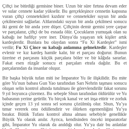
Çiftçi ise bitirdiği gemisine biner. Uzun bir süre fırtına devam eder
ve sular cennete kadar yükselir. Bu gerçekleşince cennetin kapısına
vuran çiftçi cennetekileri kızdırır ve cennetekiler suyun bir anda
çekilmesini sağlarlar. Altlarındaki suyun bir anda çekilmesi sonucu
iki gemi de bir anda yere düşer. Çiftçinin demir gemisi yere çarpar
ve parçalanır, çiftçi de bu esnada ölür. Çocukların yumuşak olan su
kabağı ise hafifçe yere iner. Dünya’da yaşayan tek kişiler artık
kardeşlerdir. Bunlara bu olaydan sonra “Fu Xi Kardeşler” ismi
verilir;
Fu Xi Çince su kabağı anlamına gelmektedir
. Kardeşler
evlenir ve kız kardeş hamile kalır, bir et parçası doğurur. Bunun
üzerine et parçasını küçük parçalara böler ve bir kâğıda sararlar.
Fakat esen rüzgâr sonucu et parçaları etrafa dağılır. Bu et
parçalarından da insanlar oluşur.
Bir başka büyük tufan miti ise İmparator Yu ile ilişkilidir. Bu mite
göre Yu’nun babası Gun Yao tarafından Sarı Nehrin taşması sonucu
oluşan selin kontrol altında tutulması ile görevlendirilir fakat sorunu
9 yıl boyunca çözemez. Bu sebeple Shun tarafından öldürülür ve Yu
babasının yerine getirilir. Yu birçok kanal ve set inşa ettirir ve zorluk
içinde geçen 13 yıl sonra sel sorunu çözülmüş olur. Shun, Yu’ya
tımar vererek onu ödüllendirir ve ölürken egemenliğini Yu’ya
bırakır. Bütük Tufanı kontrol altına alması sebebiyle genellikle
Büyük Yu olarak anılır. Ayrıca, kendisinden önceki imparatorlar
gibi, İmparator Yu olarak da anıldığı olur. Yu’ya dair bu anlatılar