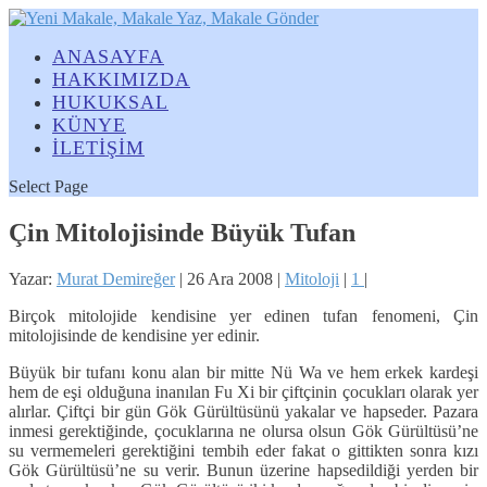
ANASAYFA
HAKKIMIZDA
HUKUKSAL
KÜNYE
İLETİŞİM
Select Page
Çin Mitolojisinde Büyük Tufan
Yazar:
Murat Demireğer
|
26 Ara 2008
|
Mitoloji
|
1
|
Birçok mitolojide kendisine yer edinen tufan fenomeni, Çin
mitolojisinde de kendisine yer edinir.
Büyük bir tufanı konu alan bir mitte Nü Wa ve hem erkek kardeşi
hem de eşi olduğuna inanılan Fu Xi bir çiftçinin çocukları olarak yer
alırlar. Çiftçi bir gün Gök Gürültüsünü yakalar ve hapseder. Pazara
inmesi gerektiğinde, çocuklarına ne olursa olsun Gök Gürültüsü’ne
su vermemeleri gerektiğini tembih eder fakat o gittikten sonra kızı
Gök Gürültüsü’ne su verir. Bunun üzerine hapsedildiği yerden bir