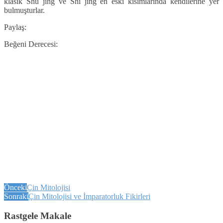
klasik Shu jing ve Shi jing en eski kısımlarında kendilerine yer
bulmuşturlar.
Paylaş:
Beğeni Derecesi:
Önceki
Çin Mitolojisi
Sonraki
Çin Mitolojisi ve İmparatorluk Fikirleri
Rastgele Makale