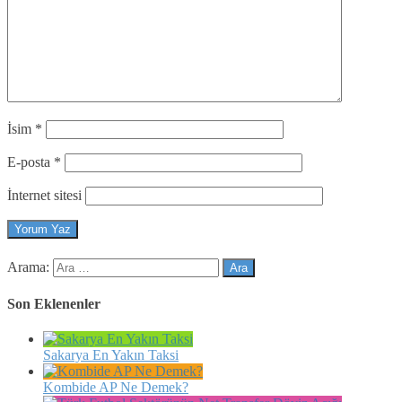
İsim
*
E-posta
*
İnternet sitesi
Arama:
Son Eklenenler
Sakarya En Yakın Taksi
Kombide AP Ne Demek?