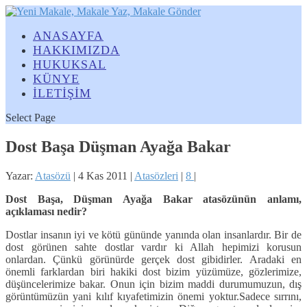
ANASAYFA
HAKKIMIZDA
HUKUKSAL
KÜNYE
İLETİŞİM
Select Page
Dost Başa Düşman Ayağa Bakar
Yazar:
Atasözü
|
4 Kas 2011
|
Atasözleri
|
8
|
Dost Başa, Düşman Ayağa Bakar atasözünün anlamı,
açıklaması nedir?
Dostlar insanın iyi ve kötü gününde yanında olan insanlardır. Bir de
dost görünen sahte dostlar vardır ki Allah hepimizi korusun
onlardan. Çünkü görünürde gerçek dost gibidirler. Aradaki en
önemli farklardan biri hakiki dost bizim yüzümüze, gözlerimize,
düşüncelerimize bakar. Onun için bizim maddi durumumuzun, dış
görüntümüzün yani kılıf kıyafetimizin önemi yoktur.
Sadece sırrını,