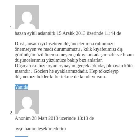
hazan eylül aslantürk
15 Aralık 2013 üzerinde 11:44 de
Dost , ınsanı ıyı hısetıren düşüncelerımızı ruhumuzu
önemseyen ve madı durumumuzu , kılık kıyafetımızı dış
görünüşümüzü önemsemeyen çok ıyı arkadaşımızdır ve bızım
düşüncelerımızı yüzümüze bakıp bızı anlarlar.
Düşman ıse bıze oyun oynayan gerçek arkadaş olmayan kötü
ınsandır . Gözlerı he ayaklarımızdadır. Hep tökezleyıp
düşmemızı bekler kı bır tekme de kendı vursun.
Yanıtla
Anonim
28 Mart 2013 üzerinde 13:13 de
ayşe hanım teşekür ederim