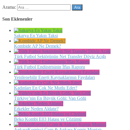
Arama:
Son Eklenenler
Sakarya En Yakın Taksi
Kombide AP Ne Demek?
Türk Futbol Sektörünün Net Transfer Döviz Açığı
Türk Futbol Endüstrisinin İflas Raporu
Yenilenebilir Enerji Kaynaklarının Faydaları
Kadınları En Çok Ne Mutlu Eder?
Türkiye’nin En Büyük Gölü: Van Gölü
Erkekler Neden Aldatır?
Beko Kombi E03 Hatası ve Çözümü
AnkaraKornisci.Com & Ankara Korniş Montajı