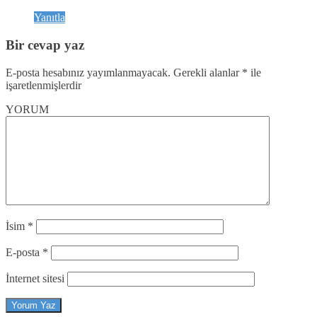
Yanıtla
Bir cevap yaz
E-posta hesabınız yayımlanmayacak.
Gerekli alanlar
*
ile
işaretlenmişlerdir
YORUM
İsim
*
E-posta
*
İnternet sitesi