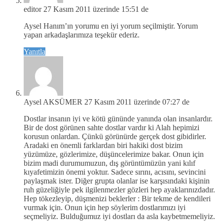
editor
27 Kasım 2011 üzerinde 15:51 de
Aysel Hanım’ın yorumu en iyi yorum seçilmiştir. Yorum
yapan arkadaşlarımıza teşekür ederiz.
Yanıtla
Aysel AKSÜMER
27 Kasım 2011 üzerinde 07:27 de
Dostlar insanın iyi ve kötü gününde yanında olan insanlardır.
Bir de dost görünen sahte dostlar vardır ki Alah hepimizi
korusun onlardan. Çünkü görünürde gerçek dost gibidirler.
Aradaki en önemli farklardan biri hakiki dost bizim
yüzümüze, gözlerimize, düşüncelerimize bakar. Onun için
bizim madi durumumuzun, dış görüntümüzün yani kılıf
kıyafetimizin önemi yoktur. Sadece sırını, acısını, sevincini
paylaşmak ister. Diğer grupta olanlar ise karşısındaki kişinin
ruh güzeliğiyle pek ilgilenmezler gözleri hep ayaklarınızdadır.
Hep tökezleyip, düşmenizi beklerler : Bir tekme de kendileri
vurmak için. Onun için hep söylerim dostlarımızı iyi
seçmeliyiz. Bulduğumuz iyi dostları da asla kaybetmemeliyiz.