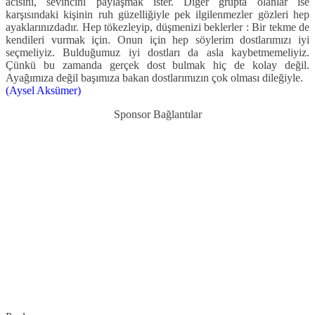
acısını, sevincini paylaşmak ister. Diğer grupta olanlar ise
karşısındaki kişinin ruh güzelliğiyle pek ilgilenmezler gözleri hep
ayaklarınızdadır. Hep tökezleyip, düşmenizi beklerler : Bir tekme de
kendileri vurmak için. Onun için hep söylerim dostlarımızı iyi
seçmeliyiz. Bulduğumuz iyi dostları da asla kaybetmemeliyiz.
Çünkü bu zamanda gerçek dost bulmak hiç de kolay değil.
Ayağımıza değil başımıza bakan dostlarımızın çok olması dileğiyle.
(Aysel Aksümer)
Sponsor Bağlantılar