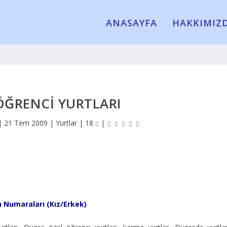
ANASAYFA
HAKKIMIZ
ÖĞRENCI YURTLARI
|
21 Tem 2009
|
Yurtlar
|
18
|
n Numaraları (Kız/Erkek)