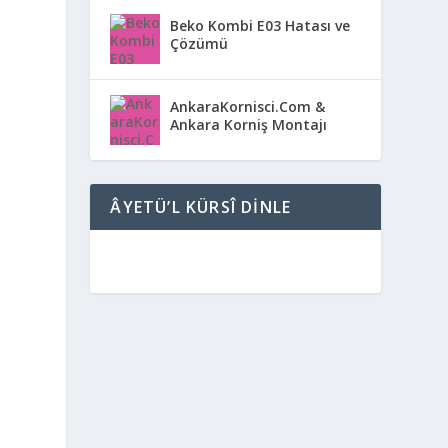
Beko Kombi E03 Hatası ve
Çözümü
AnkaraKornisci.Com &
Ankara Korniş Montajı
ÂYETÜ’L KÜRSÎ DINLE