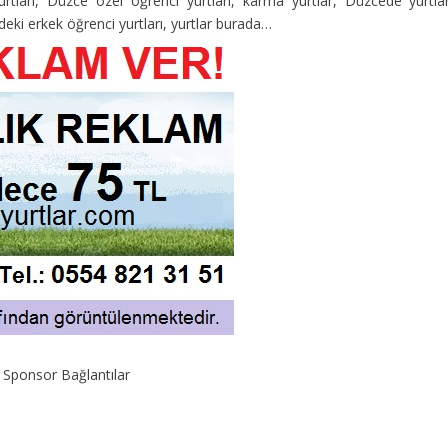
rtları, Düzce özel öğrenci yurtları, karma yurtlar, Düzcede yurtlar
edeki erkek öğrenci yurtları, yurtlar burada…
Sponsor Bağlantılar