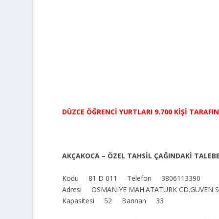
DÜZCE ÖĞRENCİ YURTLARI 9.700 KİŞİ TARAFI
AKÇAKOCA – ÖZEL TAHSİL ÇAĞINDAKİ TALEB
Kodu 81 D 011 Telefon 3806113390
Adresi OSMANIYE MAH.ATATÜRK CD.GÜVEN
Kapasitesi 52 Barınan 33