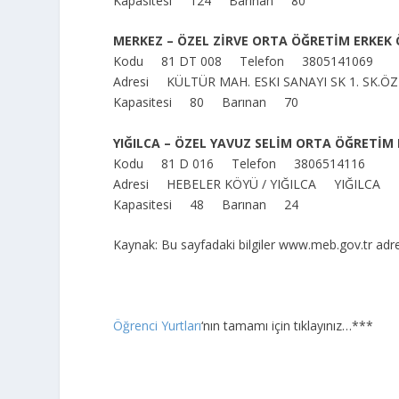
Kapasitesi 124 Barınan 80
MERKEZ – ÖZEL ZİRVE ORTA ÖĞRETİM ERKEK
Kodu 81 DT 008 Telefon 3805141069
Adresi KÜLTÜR MAH. ESKI SANAYI SK 1. SK.
Kapasitesi 80 Barınan 70
YIĞILCA – ÖZEL YAVUZ SELİM ORTA ÖĞRETİM
Kodu 81 D 016 Telefon 3806514116
Adresi HEBELER KÖYÜ / YIĞILCA YIĞILCA
Kapasitesi 48 Barınan 24
Kaynak: Bu sayfadaki bilgiler www.meb.gov.tr adre
Öğrenci Yurtları
‘nın tamamı için tıklayınız…***