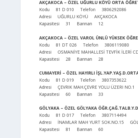
AKÇAKOCA – ÖZEL UĞURLU KÖYÜ ORTA ÖĞRE
Kodu 81 D 010 Telefon 3806292086
Adresi UĞURLU KÖYÜ AKÇAKOCA
Kapasitesi 31 Barınan 12
AKÇAKOCA – ÖZEL VAROL ÜNLÜ YÜKSEK ÖĞR
Kodu 81 DT 026 Telefon 3806119080
Adresi OSMANİYE MAHALLESİ TEVFİK İLERİ
Kapasitesi 28 Barınan 28
CUMAYERİ – ÖZEL HAYIRLI İŞL.YAP.YAŞ.D.OR
Kodu 81 D 019 Telefon 3807353622
Adresi ÇEVRIK MAH.ÇEVRE YOLU ÜZERI NO.
Kapasitesi 60 Barınan 33
GÖLYAKA – ÖZEL GÖLYAKA ÖĞR.ÇAĞ.TALB.Y.
Kodu 81 D 017 Telefon 3807114494
Adresi İNAMLAR MAH YURT SOK.NO.15 GÖ
Kapasitesi 81 Barınan 60