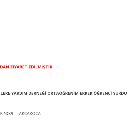
NDAN ZİYARET EDİLMİŞTİR.
ELERE YARDIM DERNEĞİ ORTAÖĞRENİM ERKEK ÖĞRENCİ YURDU
 SK.NO:9 AKÇAKOCA