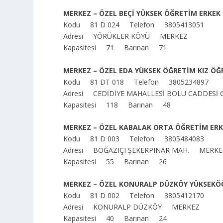
MERKEZ – ÖZEL BEÇİ YÜKSEK ÖĞRETİM ERKEK
Kodu 81 D 024 Telefon 3805413051
Adresi YÖRÜKLER KÖYÜ MERKEZ
Kapasitesi 71 Barınan 71
MERKEZ – ÖZEL EDA YÜKSEK ÖĞRETİM KIZ ÖĞ
Kodu 81 DT 018 Telefon 3805234897
Adresi CEDİDİYE MAHALLESİ BOLU CADDESİ
Kapasitesi 118 Barınan 48
MERKEZ – ÖZEL KABALAK ORTA ÖĞRETİM ERK
Kodu 81 D 003 Telefon 3805484083
Adresi BOĞAZIÇI ŞEKERPINAR MAH. MERKE
Kapasitesi 55 Barınan 26
MERKEZ – ÖZEL KONURALP DÜZKÖY YÜKSEKÖ
Kodu 81 D 002 Telefon 3805412170
Adresi KONURALP DÜZKÖY MERKEZ
Kapasitesi 40 Barınan 24