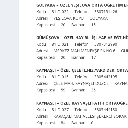
GÖLYAKA – ÖZEL YEŞİLOVA ORTA ÖĞRETİM E
Kodu 81 D 022 Telefon 3807151426
Adresi YEŞILOVA KÖYÜ GÖLYAKA
Kapasitesi 20 Barınan 15
GÜMÜŞOVA – ÖZEL HAYIRLI İŞL.YAP.VE EĞT.H
Kodu 81 D 021 Telefon 3807312990
Adresi MERKEZ MAH.MENEKŞE SK.NO.6 G
Kapasitesi 20 Barınan 17
KAYNAŞLI – ÖZEL ÇELE İL.HIZ.YARD.DER. OR
Kodu 81 D 015 Telefon 3805442195
Adresi ÇELE MAH. KAYNAŞLI DÜZCE KAYNA
Kapasitesi 59 Barınan 35
KAYNAŞLI – ÖZEL KAYNAŞLI FATİH ORTAÖĞR
Kodu 81 D 027 Telefon 3805444130
Adresi KARAÇALI MAHALLESİ ŞEKERCİ SOKA
Kapasitesi 84 Barınan 0