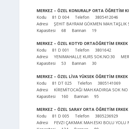
MERKEZ – ÖZEL KONURALP ORTA ÖĞRETİM KI
Kodu 81 D 004 Telefon 3805412046
Adresi ŞEHIT BAYRAM GÖKMEN MAH.TAŞLIK
Kapasitesi 68 Barınan 19
MERKEZ – ÖZEL KOTYD ORTAÖĞRETİM ERKEK
Kodu 81 D 001 Telefon 3801642
Adresi YENIMAHALLE KURS SOK.NO:30 ME
Kapasitesi 53 Barınan 30
MERKEZ – ÖZEL LİVA YÜKSEK ÖĞRETİM ERKEK
Kodu 81 DT 025 Telefon 3805141069
Adresi KİREMİTOCAĞI MAH.KADIRGA SOK N
Kapasitesi 160 Barınan 95
MERKEZ – ÖZEL SARAY ORTA ÖĞRETİM ERKEK
Kodu 81 D 005 Telefon 3805236929
Adresi FEVZI ÇAKMAK MAH.ESKI BOLU YOL