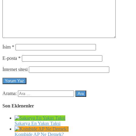
İsim
*
E-posta
*
İnternet sitesi
Arama:
Son Eklenenler
Sakarya En Yakın Taksi
Kombide AP Ne Demek?