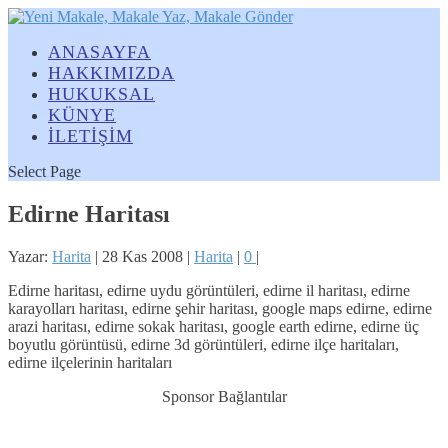
ANASAYFA
HAKKIMIZDA
HUKUKSAL
KÜNYE
İLETİŞİM
Select Page
Edirne Haritası
Yazar:
Harita
|
28 Kas 2008
|
Harita
|
0
|
Edirne haritası, edirne uydu görüntüleri, edirne il haritası, edirne
karayolları haritası, edirne şehir haritası, google maps edirne, edirne
arazi haritası, edirne sokak haritası, google earth edirne, edirne üç
boyutlu görüntüsü, edirne 3d görüntüleri, edirne ilçe haritaları,
edirne ilçelerinin haritaları
Sponsor Bağlantılar