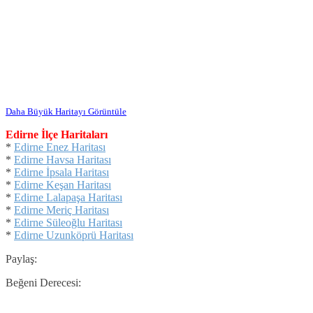
Daha Büyük Haritayı Görüntüle
Edirne İlçe Haritaları
*
Edirne Enez Haritası
*
Edirne Havsa Haritası
*
Edirne İpsala Haritası
*
Edirne Keşan Haritası
*
Edirne Lalapaşa Haritası
*
Edirne Meriç Haritası
*
Edirne Süleoğlu Haritası
*
Edirne Uzunköprü Haritası
Paylaş:
Beğeni Derecesi: