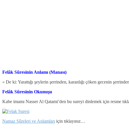
Felâk Sûresinin Anlamı (Manası)
« De ki: Yarattığı şeylerin şerrinden, karanlığı çöken gecenin şerrind
Felâk Sûresinin Okunuşu
Kabe imamı Nasser Al Qatami’den bu sureyi dinlemek için resme tıkla
Namaz Sûreleri ve Anlamları
için tıklayınız…