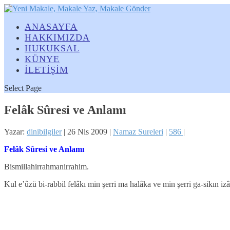
ANASAYFA
HAKKIMIZDA
HUKUKSAL
KÜNYE
İLETİŞİM
Select Page
Felâk Sûresi ve Anlamı
Yazar:
dinibilgiler
|
26 Nis 2009
|
Namaz Sureleri
|
586
|
Felâk Sûresi ve Anlamı
Bismillahirrahmanirrahim.
Kul e’ûzü bi-rabbil felâkı min şerri ma halâka ve min şerri ga-sikın izâ