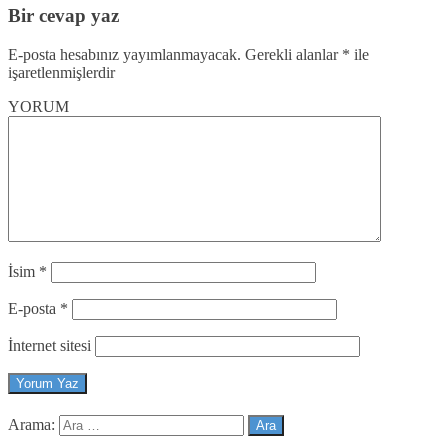
Bir cevap yaz
E-posta hesabınız yayımlanmayacak.
Gerekli alanlar
*
ile
işaretlenmişlerdir
YORUM
İsim
*
E-posta
*
İnternet sitesi
Arama: