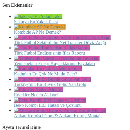
Son Eklenenler
Sakarya En Yakın Taksi
Kombide AP Ne Demek?
Türk Futbol Sektörünün Net Transfer Döviz Açığı
Türk Futbol Endüstrisinin İflas Raporu
Yenilenebilir Enerji Kaynaklarının Faydaları
Kadınları En Çok Ne Mutlu Eder?
Türkiye’nin En Büyük Gölü: Van Gölü
Erkekler Neden Aldatır?
Beko Kombi E03 Hatası ve Çözümü
AnkaraKornisci.Com & Ankara Korniş Montajı
Âyetü’l Kürsî Dinle