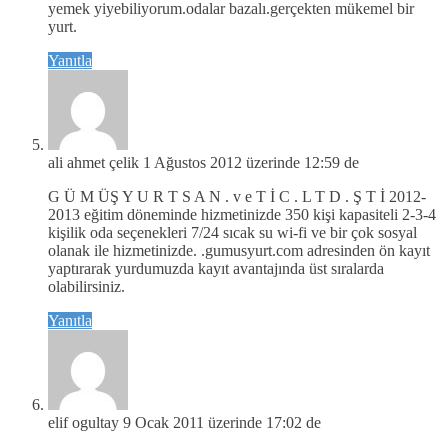
yemek yiyebiliyorum.odalar bazalı.gerçekten mükemel bir
yurt.
Yanıtla
ali ahmet çelik
1 Ağustos 2012 üzerinde 12:59 de
G Ü M ÜŞ Y U R T S A N . v e T İ C . L T D . Ş T İ 2012-
2013 eğitim döneminde hizmetinizde 350 kişi kapasiteli 2-3-4
kişilik oda seçenekleri 7/24 sıcak su wi-fi ve bir çok sosyal
olanak ile hizmetinizde. .gumusyurt.com adresinden ön kayıt
yaptırarak yurdumuzda kayıt avantajında üst sıralarda
olabilirsiniz.
Yanıtla
elif ogultay
9 Ocak 2011 üzerinde 17:02 de