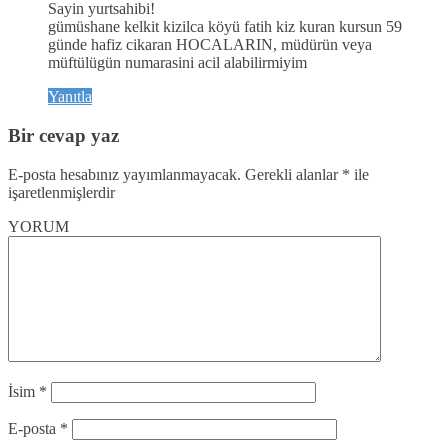
Sayin yurtsahibi!
gümüshane kelkit kizilca köyü fatih kiz kuran kursun 59
günde hafiz cikaran HOCALARIN, müdürün veya
müftülügün numarasini acil alabilirmiyim
Yanıtla
Bir cevap yaz
E-posta hesabınız yayımlanmayacak.
Gerekli alanlar
*
ile
işaretlenmişlerdir
YORUM
İsim
*
E-posta
*