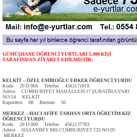
GÜMÜŞHANE ÖĞRENCİ YURTLARI 5.300 KİŞİ
TARAFINDAN ZİYARET EDİLMİŞTİR.
KELKİT – ÖZEL EMİROĞLU ERKEK ÖĞRENCİ YURDU
Kodu 29 D 004 Telefon 4563171818
Adresi CUMHURİYET MAHALLESİ 17 ŞUBATBULVARI
NO/14 KELKİT
Kapasitesi 88 Barınan 56
MERKEZ – HACI AFİFE TARHAN ORTA ÖĞRETİM KIZ
ÖĞRENCİ YURDU
Kodu 29 D 009 Telefon 4562137783
Adresi HASANBEY MH.CUMHURIYET CD.NO:95
MERKEZ