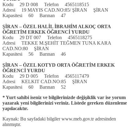
Kodu 29 D 008 Telefon 4565118515
Adresi 19 MAYIS CAD.NO:85/ ŞİRAN ŞİRAN
Kapasitesi 60 Barınan 47
ŞİRAN – ÖZEL HALİL İBRAHİM ALKOÇ ORTA
ÖĞRETİM ERKEK ÖĞRENCİ YURDU
Kodu 29 DT 007 Telefon 4565118275
Adresi TEKKE M.ŞEHİT TEĞMEN TUNA KARA
CAD.NO:80 ŞİRAN
Kapasitesi 56 Barınan 46
ŞİRAN – ÖZEL KOTYD ORTA ÖĞRETİM ERKEK
ÖĞRENCİ YURDU
Kodu 29 D 005 Telefon 4565117479
Adresi KELKIT CAD.NO:85 ŞİRAN
Kapasitesi 60 Barınan 52
* Yurt sahibi iseniz ve bilgilerinizde değişiklik var ise yorum
yazarak yeni bilgilerinizi veriniz. Listede gereken düzenleme
yapılacaktır.
Kaynak: Bu sayfadaki bilgiler www.meb.gov.tr adresinden
alınmıştır.