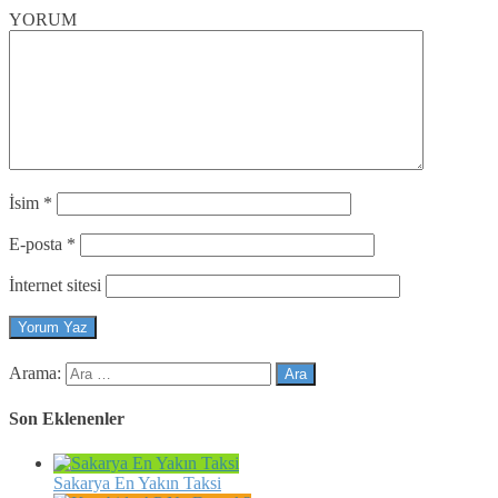
YORUM
İsim
*
E-posta
*
İnternet sitesi
Arama:
Son Eklenenler
Sakarya En Yakın Taksi