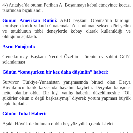
4-) Antalya’da oturan Perihan A. Boşanmayı kabul etmeyince kocası
tarafından bıçaklandı.
Günün Amerikan Rutini
: ABD başkanı Obama’nın kurduğu
komisyon kırklı yıllarda Guatemalala’da bulunan seksen dört yetim
ve tutuklunun tıbbi deneylerde kobay olarak kullanıldığı ve
öldüğünü açıkladı.
Asrın Fotoğrafı:
Genelkurmay Başkanı Necdet Özel’in törenin ev sahibi Gül’ü
selamlaması
Günün “konuşurken bir kez daha düşünün” haberi:
Survivor Türkiye-Yunanistan yarışmasında birinci olan Derya
Büyükuncu trafik kazasında hayatını kaybetti. Deryalar karışınca
nette olanlar oldu. Bir kişi yanlış haberin düzeltilmesine “Oh
şükürler olsun o değil başkasıymış” diyerek yorum yapması büyük
tepki topladı.
Günün Tuhaf Haberi:
Aşıklı Höyük de bulunan onbin beş yüz yıllık çocuk iskeleti.