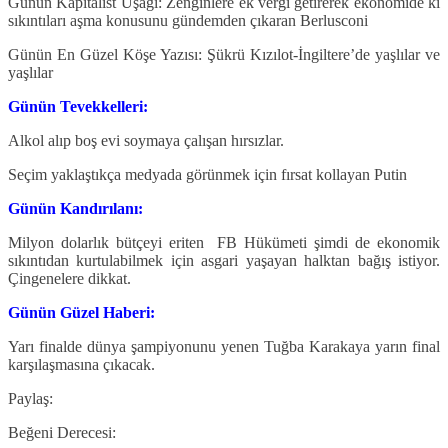
Günün Kapitalist Uşağı: Zenginlere ek vergi getirerek ekonomide ki
sıkıntıları aşma konusunu gündemden çıkaran Berlusconi
Günün En Güzel Köşe Yazısı: Şükrü Kızılot-İngiltere’de yaşlılar ve
yaşlılar
Günün Tevekkelleri:
Alkol alıp boş evi soymaya çalışan hırsızlar.
Seçim yaklaştıkça medyada görünmek için fırsat kollayan Putin
Günün Kandırılanı:
Milyon dolarlık bütçeyi eriten FB Hükümeti şimdi de ekonomik
sıkıntıdan kurtulabilmek için asgari yaşayan halktan bağış istiyor.
Çingenelere dikkat.
Günün Güzel Haberi:
Yarı finalde dünya şampiyonunu yenen Tuğba Karakaya yarın final
karşılaşmasına çıkacak.
Paylaş:
Beğeni Derecesi: