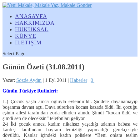
ANASAYFA
HAKKIMIZDA
HUKUKSAL
KÜNYE
İLETİŞİM
Select Page
Günün Özeti (31.08.2011)
Yazar:
Sözde Aydın
|
1 Eyl 2011
|
Haberler
|
0
|
Günün Türkiye Rutinleri:
1-) Çocuk yaşta amca oğluyla evlendirildi. Şiddete dayanamayıp
boşanma davası açtı. Dava sürerken kocası kazada öldü. İki çocuğu
eşinin ailesi tarafından zorla elinden alındı. Şimdi “kocan öldü ve
şimdi sen de öleceksin” telefonları geliyor.
2-) İki çocuk annesi kadın; nikahsız yaşadığı adamın babası ve
kardeşi tarafından bayram temizliği yapmadığı gerekçesiyle
dövüldü. Kanlar içindeki kadın polislere “Beni onlara teslim